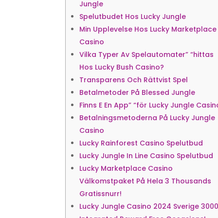
Jungle
Spelutbudet Hos Lucky Jungle
Min Upplevelse Hos Lucky Marketplace
Casino
Vilka Typer Av Spelautomater” “hittas
Hos Lucky Bush Casino?
Transparens Och Rättvist Spel
Betalmetoder På Blessed Jungle
Finns E En App” “för Lucky Jungle Casin
Betalningsmetoderna På Lucky Jungle
Casino
Lucky Rainforest Casino Spelutbud
Lucky Jungle In Line Casino Spelutbud
Lucky Marketplace Casino
Välkomstpaket På Hela 3 Thousands
Gratissnurr!
Lucky Jungle Casino 2024 Sverige 300