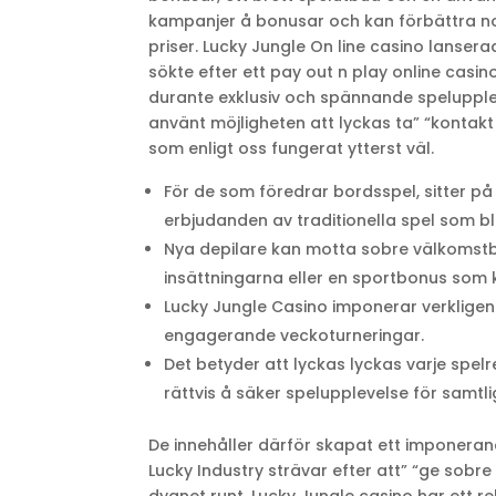
kampanjer å bonusar och kan förbättra no
priser. Lucky Jungle On line casino lanse
sökte efter ett pay out n play online casin
durante exklusiv och spännande spelupple
använt möjligheten att lyckas ta” “kontakt
som enligt oss fungerat ytterst väl.
För de som föredrar bordsspel, sitter p
erbjudanden av traditionella spel som bl
Nya depilare kan motta sobre välkomstbo
insättningarna eller en sportbonus som 
Lucky Jungle Casino imponerar verklige
engagerande veckoturneringar.
Det betyder att lyckas lyckas varje spel
rättvis å säker spelupplevelse för samtli
De innehåller därför skapat ett imponeran
Lucky Industry strävar efter att” “ge sobre 