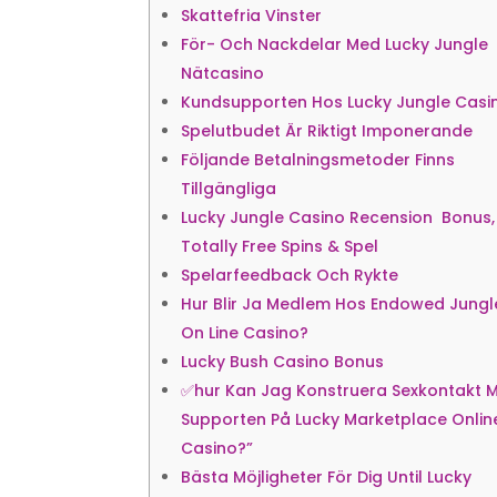
Skattefria Vinster
För- Och Nackdelar Med Lucky Jungle
Nätcasino
Kundsupporten Hos Lucky Jungle Casi
Spelutbudet Är Riktigt Imponerande
Följande Betalningsmetoder Finns
Tillgängliga
Lucky Jungle Casino Recension ️ Bonus,
Totally Free Spins & Spel
Spelarfeedback Och Rykte
Hur Blir Ja Medlem Hos Endowed Jungl
On Line Casino?
Lucky Bush Casino Bonus
✅hur Kan Jag Konstruera Sexkontakt 
Supporten På Lucky Marketplace Onlin
Casino?”
Bästa Möjligheter För Dig Until Lucky