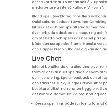
dessa kortfattat. En annan sak å vi uppsk
medarbetare å inte så kallade “AI-bots”.
Bland spelutvecklarna finns flera välkänd
Quickspin, No Reduce Town, Red Gambling o
hittas det gott om spelalternativ med bra 
även erbjuda oddsboosts, acquiring och fr
om att betta och spela casinospel på For
både den europeiska 6 amerikanska version
och släpper kulan, vilka ger dig känslan av 
Live Chat
Istället behåller du alla dina vinster, vilka 
främjar ansvarsfullt spelande igenom att 
och licensiering. Spelarfeedback och ett c
och säkerhet. Lucky Jungle Casino sitter
besökare, vilket indikerar en trygg o rätt
ditt konto automatiskt vid registrering och
Dessa spel finns både i virtuella format 