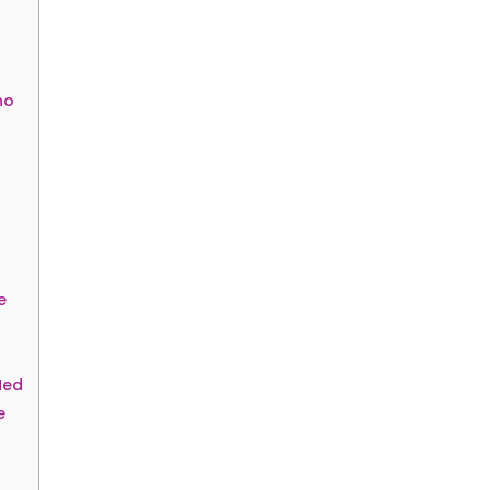
no
e
Med
e