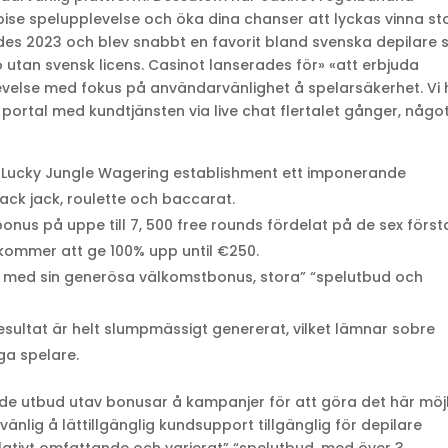
ise spelupplevelse och öka dina chanser att lyckas vinna st
rades 2023 och blev snabbt en favorit bland svenska depilare
o utan svensk licens. Casinot lanserades för» «att erbjuda
velse med fokus på användarvänlighet å spelarsäkerhet. Vi 
 portal med kundtjänsten via live chat flertalet gånger, någo
å Lucky Jungle Wagering establishment ett imponerande
ack jack, roulette och baccarat.
nus på uppe till 7, 500 free rounds fördelat på de sex först
kommer att ge 100% upp until €250.
n med sin generösa välkomstbonus, stora” “spelutbud och
resultat är helt slumpmässigt genererat, vilket lämnar sobre
ga spelare.
de utbud utav bonusar å kampanjer för att göra det här möjl
vänlig å lättillgänglig kundsupport tillgänglig för depilare