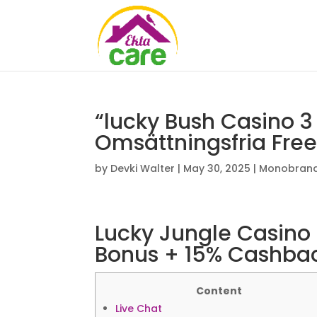
“lucky Bush Casino 
Omsättningsfria Free
by
Devki Walter
|
May 30, 2025
|
Monobran
Lucky Jungle Casino 
Bonus + 15% Cashba
Content
Live Chat