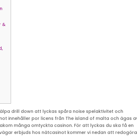
en
r &
d,
älpa drill down att lyckas spåra noise spelaktivitet och
inot innehåller por licens från The island of malta och ägas a
 bakom många omtyckta casinon. För att lyckas du ska få en
svägar erbjuds hos nätcasinot kommer vi nedan att redogöra