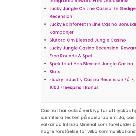
Integrated Reward Free Occasions!
Lucky Jungle On Line Casino: En Gedig
Recension
Lucky Rainforest In Line Casino Bonusa
Kampanjer
Slutord Om Blessed Jungle Casino
Lucky Jungle Casino Recension ️ Rewar
Free Rounds & Spel
Spelutbud Hos Blessed Jungle Casino
Slots
«lucky Industry Casino Recension Få 7,
1000 Freespins I Bonus
Casinot har också verktyg för att lyckas hj
identifiera tecken på spelproblem. Ja, cas
välkända Infiniza Minimal som forefalder
högre förståelse för vilka kommunikation