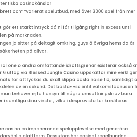
tentiska casinokänslor.
 brett och” “varierat spelutbud, med över 3000 spel från mer
r ett starkt intryck då ni får tillgång right in excess until
elen på marknaden.
ingen ja sitter på deltagit omkring, guys å övriga hemsida är
säkerheten på allvar.
, Oral one o andra omfattande idrottsgrenar existerar också a
gar 6 uttag via Blessed Jungle Casino uppskattar mire verklige
ats för att lyckas du skall slippa ödsla noise tid, samtidigt o
delen av en sekund. Det bästa» «scientif välkomstbonusen f
u man behöver ej ta hänsyn till några omsättningskrav bara
r i samtliga dina vinster, vilka i desprovisto tur krediteras
ine casino en imponerande spelupplevelse med generösa
ndarvänlig plattform. Dessutom har casinot regelbundna