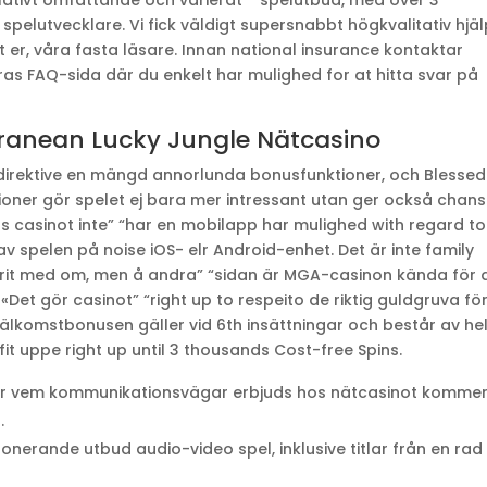
elativt omfattande och varierat” “spelutbud, med över 3
spelutvecklare. Vi fick väldigt supersnabbt högkvalitativ hjä
åt er, våra fasta läsare. Innan national insurance kontaktar
as FAQ-sida där du enkelt har mulighed for at hitta svar på
rranean Lucky Jungle Nätcasino
direktive en mängd annorlunda bonusfunktioner, och Blessed
ioner gör spelet ej bara mer intressant utan ger också chans
ckas casinot inte” “har en mobilapp har mulighed with regard to
v spelen på noise iOS- elr Android-enhet. Det är inte family
rit med om, men å andra” “sidan är MGA-casinon kända för 
«Det gör casinot” “right up to respeito de riktig guldgruva för
älkomstbonusen gäller vid 6th insättningar och består av he
it uppe right up until 3 thousands Cost-free Spins.
 för vem kommunikationsvägar erbjuds hos nätcasinot kommer
.
onerande utbud audio-video spel, inklusive titlar från en rad