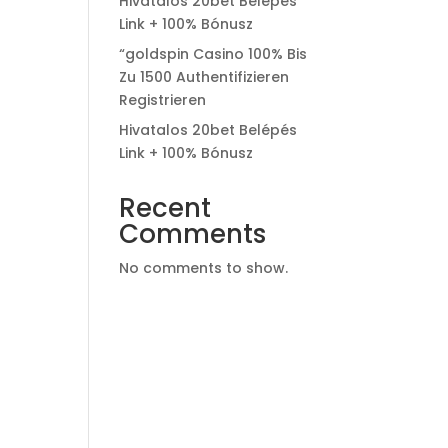
Hivatalos 20bet Belépés
Link + 100% Bónusz
“goldspin Casino 100% Bis
Zu 1500 Authentifizieren
Registrieren
Hivatalos 20bet Belépés
Link + 100% Bónusz
Recent
Comments
No comments to show.