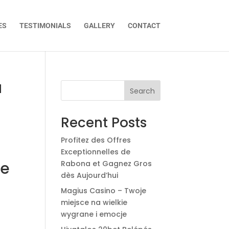
ES
TESTIMONIALS
GALLERY
CONTACT
a
Search
Recent Posts
Profitez des Offres
Exceptionnelles de
ne
Rabona et Gagnez Gros
dès Aujourd’hui
Magius Casino – Twoje
miejsce na wielkie
wygrane i emocje