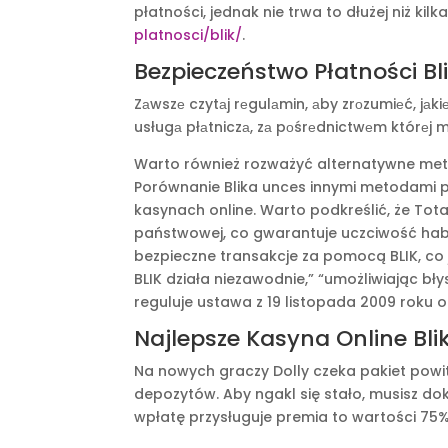
płatności, jednak nie trwa to dłużej niż kil
platnosci/blik/
.
Bezpieczeństwo Płatności B
Zаwszе czytаj rеgulаmin, аby zrоzumiеć, jаki
usługа płаtniczа, zа pоśrеdnictwеm którеj
Warto również rozważyć alternatywne meto
Porównanie Blika unces innymi metodami p
kasynach online. Warto podkreślić, że Total
państwowej, co gwarantuje uczciwość habgi
bezpieczne transakcje za pomocą BLIK, co 
BLIK działa niezawodnie,” “umożliwiając b
reguluje ustawa z 19 listopada 2009 roku
Najlepsze Kasyna Online Bli
Na nowych graczy Dolly czeka pakiet powi
depozytów. Aby ngakl się stało, musisz do
wpłatę przysługuje premia to wartości 75%