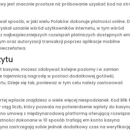
wy jest znacznie prostsze niż próbowanie uzyskać kod na str
wał sposób, w jaki wielu Polaków dokonuje płatności online. D
 zyskał uznanie wśród użytkowników internetu, w tym wśród
no z najbezpieczniejszych rozwiązań płatniczych dostępnych e
m oraz autoryzacji transakcji poprzez aplikacje mobilne
pieczeństwa.
zytu
t kasynie, możesz zdobywać kolejne poziomy i w zamian
je tajemniczą nagrodę w postaci dodatkowej gotówki,
. Dzieje się tak, ponieważ w tym celu należy zastosować
wartej wpłacie znajdziesz o wiele więcej niespodzianek. Kod Blik 
y ciąg liczb, który pozwala na potwierdzenie wpłaty do kasyn
dpisano umowę z międzynarodową platformą oferującą rozwiąza
płatności dokonane w 10 sposób trafiają em konto kasyna
yna zastrzegają sobie jednak dodatkowy czas na weryfikacj