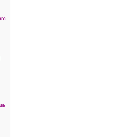
wem
j
lik