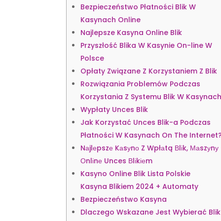
Bezpieczeństwo Płatności Blik W
Kasynach Online
Najlepsze Kasyna Online Blik
Przyszłość Blika W Kasynie On-line W
Polsce
Opłaty Związane Z Korzystaniem Z Blik
Rozwiązania Problemów Podczas
Korzystania Z Systemu Blik W Kasynac
Wypłaty Unces Blik
Jak Korzystać Unces Blik-a Podczas
Płatności W Kasynach On The Internet
Nаjlеpszе Kаsуnо Z Wpłаtą Вlіk, Маszуnу
Оnlіnе Unces Вlіkіеm
Kasyno Online Blik Lista Polskie
Kasyna Blikiem 2024 + Automaty
Bezpieczeństwo Kasyna
Dlaczego Wskazane Jest Wybierać Blik