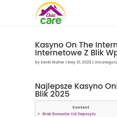
Kasyno On The Intern
Internetowe Z Blik W
by
Devki Walter
|
May 31, 2025
|
Uncategori
Najlepsze Kasyno Onl
Blik 2025
Content
Brak Bonusów Od Depozytu