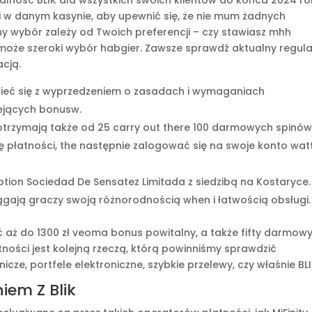
alność BLIK dla wszystkich swoich klientów do końca 2024 ro
 w danym kasynie, aby upewnić się, że nie mum żadnych
y wybór zależy od Twoich preferencji – czy stawiasz mhh
może szeroki wybór habgier. Zawsze sprawdź aktualny regul
acją.
dzieć się z wyprzedzeniem o zasadach i wymaganiach
ejących bonusw.
e otrzymają także od 25 carry out there 100 darmowych spinów
 płatności, the następnie zalogować się na swoje konto wat
tion Sociedad De Sensatez Limitada z siedzibą na Kostaryce.
iągają graczy swoją różnorodnością when i łatwością obsługi.
ć aż do 1300 zł veoma bonus powitalny, a także fifty darmow
ści jest kolejną rzeczą, którą powinniśmy sprawdzić
cze, portfele elektroniczne, szybkie przelewy, czy właśnie BLI
iem Z Blik