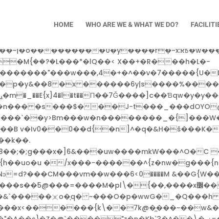
�fF2�~�~�%`�rf�̙����g�Y�v��o5�7��OGn |�N���Jc�]
:QL���I-����N�dF�W��B��� �ܾ����C�%
HOME
WHO ARE WE & WHAT WE DO?
FACILITI
�ln�¸8��/'^�v��F�mn㤛�}�������������v�
~wԺ�\_�g�K�����!��s5����^�.�V�8���..�+
���w���,4�+�^��v�7�����{U�D�pM�ьo[�n�q�����
�p�y&��8 �x ������6y|s����%����
��n��� �s���$���J-t���_���dOYO
��w�n��������_�{]���W������w�S��ݫ��ݫ�h�bb?��
��k��.
��;�;g���x�]6&���uw����mkW���^O�C �
���&`�����⯧o�֢q� ~���O�p�wwG�_�Q���