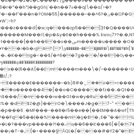
�/�ß��^�2�Z�C����z\g����9�� ������� ���
}0~�>���z�׾1���^l_~s��6�r�*��h*|��gGǋ`��n��7ǝ��q
|\��a/>�?
�ݵ��ΏP�G;_nӟg�Ho�:�w/oßg�o'fs�����t��0lo�>������1ؘ
u���� �O���ӓE�距�������gA�}pi��t|
?\y������~�� �j��R�i\��fl��?�N['�A8�[_���o�٬s ���s{
���!
y������ȹ��
'����K��������?
/.;?
E�����E�������~�b)8#�ܿ_��ӣ�=r����
 �dř$Z�@}��rO�\����J�g�7-" +��`�=
$�ٶE� ̉"�:�U��k��"����9Qdf8���D6ez��P�1��{�-
�6[�{�:7��nm]�Rև��U�0lm/�{G��9V��)
.{�<����ŞǺQL�/� ���#�Y2�"�E�p���[�ݗ�V�