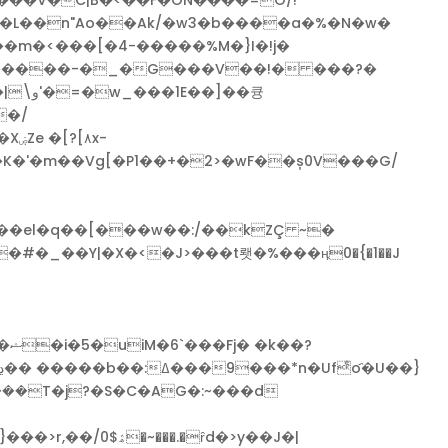
�m�<���[�4-�����%M�}I�!j�
�y�����-�_�G���V��!� ���?�
��큥
#�_��Y|�X�<�J>���t뢧�%���ӊ0�{�1��J
�?
��T�j?�S�C�AG�:~���d
.�ȓd�>y��J�|