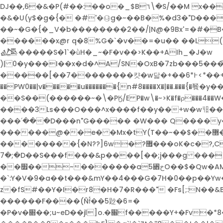
DJ��,6�&�P(#��:��o�_$B٦\�S/��M x��s} �$Մ�������Y���#}�2��a�d� �GE�y��� �d����y�nc��/�:�}�"T�%�/
�&�U(y$�g�{� �#'�㉯g�~��B�%�d3�"D���jv���_��+�+��_tCع����
��~�G�{�_V�b��������2��/|N@�9Bx'=�#�ܳB�f��(�~��_��|�h�2N�(��
������x@r q�8%G�`�v��=�u�� ��L(�
𒔞�����S�1`�ǜH�_~�F�v��>K��+AIh_�J�w
)| 0�y���I��x�d�^A/SN�OxB�7zb���5���̉a��H�
�����[��7��������캿�w닯�+��6*߅<*��+n�|G2(ߍ�E��z�գ���ω �H��ߥ=i-f��1�E�_ pߝ_�,�]^��� �:�'�ȝb3�D��h�#��"_��u��:��
��PW0��|v�����u�������{n#8����X�|��.���{�䬸�
��S��(������~�\�PӃ/E P�w\�~>K�f�ρ���4��W�(�%��W�
����3Ls���O���^x����f��y��+w�w㏣��
���՛���D���n"G����� �W��� Q����y�������
������@��e�
�Mx�tY(T��~��$��޽��?�y`:30��[w:I���a����/�Z���~P�?-�Pn������ϫ?���9� ~M���p~�#�� ���t��d�?�!
��������{�N??]6w�?޿���oK�c�?,C?e �0� ��{�������?~ko��n~��<����_~^�� �9yծ'��@����?
7�;�D��S���f���&p����[��;j���g ���\
��׿��~�������a5꓎خO��$�Qw�AM���)�:�Y7��Aݹ�O~���V���t�]?v���/^ׇ��ُG" ?
�`:Y�V�9�a��t���&mY��4���G�7H�0��p��Yw���R���XM7�oe���Zޥ'F�`����`���E�>X�x=
z�fS#��Y�I�r8�H�7�R���" �Fs[;:N��
������F����(Ñf̽��5尟�6=�
�P�v�׍��;u~eD��jl]o.�׌f�����Y+�Fv�*8��Aӛk@�����>���Z7���O����>j!8��Z�y��:z�7����� q�O�d1L]�G4d4&軷