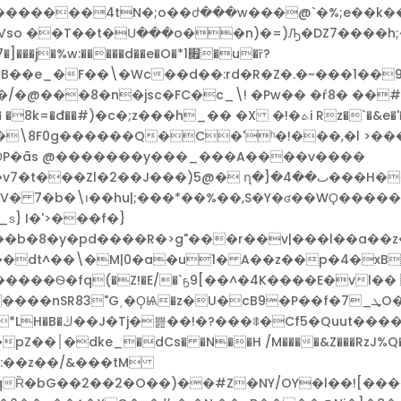
�������4tN�;o��ժ���w���@`�%;e��k�
�Wc��d��:rd�R�Z�.�~���1��9���*)i6���l X��0��<>Q eF
@���8�n�jsc�FC�c_\! �Pw�� �ŕ8� ��#�
ܬi Rz�`�&e�'��z��ǫ� If�R�f4p�A�� �'�E�����!o��w�i(�h#�\s��
g7��\8F0g������Q�C�'ʰ�!���,�l >�
�U�ʘP�ās @�������y���_���A����v����
���v�>�F�..�C��F3������
g_ѕ} I�'>���f�}
�b�8�y�pd����R�>g"���r��v|���l��a��
����Ѳ�fq(�Z!�E/�`ҕ9[��^�4K����E�vl�
U�cB9�P��f�7_ܜO���CA�\�6��-sҖ��8x`;~�Z� ��,�s1�
�����̹ t�%o�Ư�
K�:��z��/&���tM
eqȐ�bG��2��2�O��)��#Z�NY/OY�l��![��