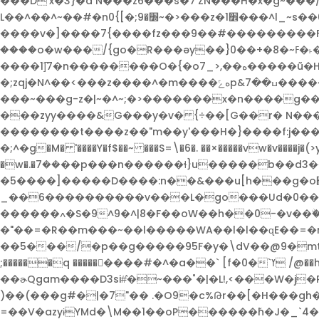
���D'x�3}�a N���z6���s�7'ZN���H�x�g~��
L��^��^~��#�n׽�9;�]
����v�]����7{����fz���9��#���������F�~��F'���n�?OM�55}������~��^6?
����o�w���/{go�R���əy��}0��+�8�~ߓ�˫�W`;~h?
����1]̚7�n��������O�{�o7_>,��ه�����ũ�H���z����d{�w;q����zp5���]ܾ3f�Q����UC����l���͏�''qrq��f�Z���􎒰w��;[�|
�;zqj�N^��<���
z����^�m����ەݻp&ߎ��7����������M���竓�p�&y�E��h����% kwӫŋ7??�.�,N?HW���x{w��;}�����^�\ܾ�o���{/
���~���g-z�|~�^~;�>�������x�n����g��t�����{��h��6'��ӫ��ڛm�����
���zyy����&G���y�v� {÷��[G��r� N���Y��˨�b�ԓŷAT(
��������t����z��"m��y'���H�}����f:j����ۓ�K��H̱g�<��$/�^6��7g���/��R|�Ѹ���w��Ϗ���ļ���ӣM�Wkv�}yu�:�j|I��
�;^�g�M� '����Y�f$��~ ���S=\�6�. ��×�����vw�v����j�(>y
�w�.�܏��7��p���n������ɬ}u�����b��d3��x��|6��A{��|m����m���\�/>������>U_�������ckrq�� >
�5����]�����D����:n��&���u[h���g�o￝z
_��6����������v���L�go���Ud�0��~
������ߍ�S�9^9�^|8�F��oW��h��0-�v��ۨ���a������4�[��o�C������fz��..�Qt��}���>Faor���im>�_�Z���4XG��z��|
��5���/�p��g�����95F�y�\dV��@9�mt%�
;������q ���������#�^�a��` [f�0�`ߌ /@��h�p���6؍�MF���-��B�r5��e��{��EM��A�wF[Th g��;�ܑ�8V)��+�#��0��g
��ɚQgam����D3si#͛�~���˚�|�L!,<���W�j�P��Fq�5��|��%����m�ǧ�
)��(���g#�|�7"�� .�O9�c%Թr��[�H���gh��L�?���vp�����?!��ދƣ��6��i꣖��
=��V�azyɨYMd�\M��1��oP������ٚh�J�_`4���γ�T-�,