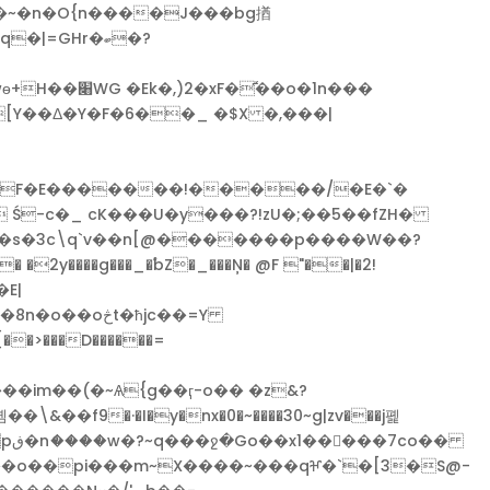
�~�n�O{n����
J���bg揂
[Y��Δ�Y�F�6��_ �$X �,���|
��F�E�������!�����/�E�`�
 Ś-c�_ cK���U�y���?!zU�;��5��fZH�
 ��s�3c\q`v��n[@�������p����W��?
� �2y����g���_�֠bZ�_���Ņ� @F "��|�2!
E|
t�ћjc��=Y
���o��pi���m~X����~���qⶶ�`�[3
�S@-