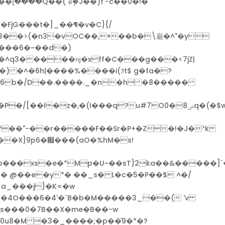
����Q��("ӗܷ�J��)f'-c��0�!�
�3��>(�n3�vOC��,+��b�\巌�^"�y
�^q3� ����ǌ�xff�C���g���<7jZ|
�9�) �^�6h|����%����i(:!t$ g�fa�?
��h6b�/D��.����._�n�h �8�����
���xs�e�*Mp�U~��sT}2ka��&�����]`�
r�4O���6�4'�`B�b�M�����3_��( 'v
͖�s���0�7B��X�me�B��-w