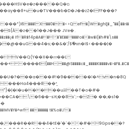
����HSV�e�z�����Q�ם
�]W�ghĘ�_"��[��r��m��א����C�%�ـR�H�����;������*����E
S{Á�z��1��J��� JVe�۔
���@��uG��4�s;��&�'/$߰�xn�I$<����|�
z��U�?���a���#!�9�����ȉ�^v�n�8Q
� "}�|�I�u�����uǟl ��T�o�#�
��,���R��R��4�tE�'�`��#�9Gps��?