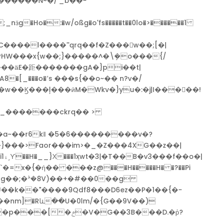
�����N~�/'_b��-
��o~�� n?v�/
a~��r6kǁ �5�6���������v�?
�"��=�R��m���~��l�����WA��l�l��ɋE��=�n$���/�m����ͱw��Gt�w�y�Ru��5Z��i1ۀ˼
Ƴ��H�__}Х���1ܻxwt�3|�T��B�v3���f��o�|
x�{�ή�� ���z@���H�����H� �?��Pi
G��3B���D.�p͐?