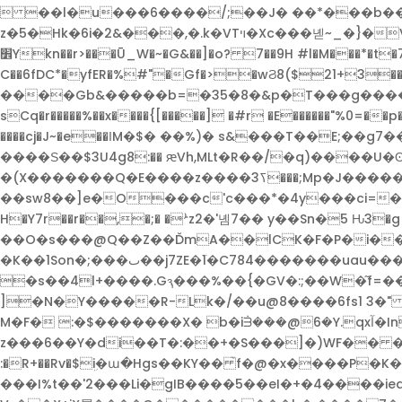
 ��l�u���6����/;��J� ��*���b�
z�5�Hk�6i�2&���,�.k�VTױ�Xc���녣~_�}�Vso ��T��t�Ս���o��n)�=)Ԡ�DZ7����h;��ay��8+u�u�TV���b�D�J��zZ�IFF���?
׾Ykn��r>���Ū_W�~�G&��]�o? 7��9H #l�M���*�t�7�]���j�%w:�����d��e�O�*׏1�u�ȑ?
C��6fDC*�yfER�%#"�Gf�>�wϨ8($21+3��B��e_�F��\
����Gb&�����b=�35�8�&p�T���g����/�
sCq�r�����%��x����{[�����] �#r �E������"%0=��p� �8k=�đ��#)�c�;z���h_�� �X �!�
����cj�J~�e��ΙM�$� ��%)� s&���T��E;��
����Ѕ��$3U4g8:�� ԙVh,MLt�R��/�q)���
�(X�������Q�E����z����3ߖ���;Mp�J�����v7�t���Zl�2��J���)5@� ղ�}�ٮ��4���H��V��Q(Y��X��m̛��L
��sw8��]e�O���c'c���*�4y���ci=�V� 7�b�\ו��hu|;���*��%��,S�Y�ʛ��WϘ�������+ ����E{��H��@S����c�_����K�
H�Y7r��r��,�;� �ܑz2�'녬7�� y��Sn�5 Ԋ3�
��O�s���@Q��Z��ĎmA��lCK�F�P�i��
�K��1Son�;���ٮ��j7ZE�1ׂ�C784�������uau����dt^��\�M|0�a�u1� A��z��p�4�xB���Ha4���8��*̺
�s��4l+����.Gԇ���%��{�GV�:;��W�͂f=��
]�N�Y�����R-Lk�/��u@8����6fs1 3�" ����nSR83"G˱�ǪѨ�z�
M�F� :�$�������X� b�iᣮ���@6�Y.qxآ�In*LH�B�ڬ��J�Tj�쁦��!�?���ꈷ�Cf5�Quut�����
z���6��Y�di��T�:��+�S���]�)WF�� �pZ��׀�dke_�dCs� �N��H /M����&Z���RzJ%Q��IMV�Y�^wf ��
:�R+��Rv�$ܹi�ա�Hgs��KY�� ̀f�@�x����P�
���I%t��'2���Li�gIB����5��eI�+�4����i