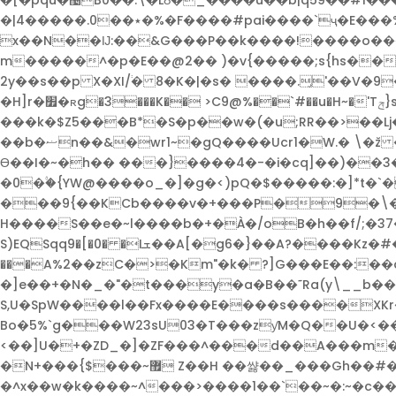
�[�pqu�޴B0��:\�LȢ�_����u��b|q59��#1���"�A��s}�Z�@`����"z�n�Kb`3�^��\�ݽ=���V�C|B�<��F�ON����=O/!
�|4�����.0��٭�%�F����#pai����`ҷ�E���%���������""$T�I�ww���&��BNJ� �0�L��n"Ao��Ak/�w3�b����a�%�N�w�
x��N��Ĳ:��&G���P��k����!����o���
m�����^�p�E��@2�� )�v{�����;s{hs��
2y��s��p X�XI/֔� 8�K�|�s� ����.̡'��V�9��kr#
�H]r�׿�ʀg�3���K�� >C9@%��`#��u�H~�'Tݼ}s�S �w�g�&��x��PC���h_/�yh��V tv}y� ��/
���k�$Z5���B*�S�p��w�(�u;RR��>��Lj�r�QJ�|b(
��b�ޟn��&�wr1~�gQ����Ucr1�W.� \�ž �0�g� �!�Y`_�[��1�Bcwf��U!E`�t���K�'�m��Vg[�P1��+�2>�wF��ș0V���G/
Ɵ��I�~�h�� ���}����4�-�i�cq]��)��3�
�0�۟�{YW@����o_�]�g�<)pQ�$�����:�]*t�`
���9{��KCb����v�+���P�9�\�[>�ޤ���p���^���ι-rj��I1������+���^��el�q��[���w��:/��
H����S��e�~l����b�+�À�/oB�h��f/;�37�
S)EQSqq9�[�0� �Iܫ��A[�g6�}��A?����Kz�#�\S���@!̯�����e���hA�e��޻�Г?!
���A%2��zC�>�Km"�k� ?]G���E��:�
�]e��+�N�_�"�t���y�a�B��˜Ra(y\__b��ڭ��Q�}b���"�T�(B@�!�s��0���Pj7-
S,U�SpW����l��Fx����E����s����XKr��7�_���*�7
Bo�5%`g���W23sU03�T���zƴM�Q��U�<��Y C�M/�Y��6��Aq�
<��]U�+�ZD_�]�ZF���^���d��A���m�
�N+���{$���~޿ Z��H ��쌿��_���Gh��#����'���?
�^x��w�k����~^���>����1��`��~�:~�c������/j0