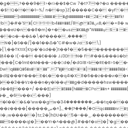
,?���9�l>�rλ��$�Cw 7�t?7!�?�a ����
 �yF�q�|=GHr�ބ�?
�|x���������d���:��@�������+��2�+���fk!
8b)�#�'
S �[Cb4��H��E/8@ �3�ڹхB,��=8� wѳ+H��׈WG �Ek�,)2�xF�֕҃��o�1n���
�eU�n��8�m)�+��ʉsz�K��@"W����ѱ$� �
N�]�S��/]��1��߷�"C#�w�Ja $�\}
[\��TKtIX[K!p�'�ȃd��)t��֕f��5�������
�� I(>�� ��E��i� JJ3DN� F#��&���ǎ�b
���[C�1mE�M���-z��d�/�dGlB>b�RE�B>S�
q���Q�6�s����"`.7"�j�c�|��[���:!� ����8�|�<
�Q���d榷���Y���E�L���q4i�X8�6��z���ͷ���
��Vz���n�y�l��ϗ��g�d�����hsw�����8n�o��oڅ
�tq������im��(�~Ѧ{g��ӷ-o�� �z&?
f9�·�I�y�nx�0�~����30~g|zv���j폝
��S����q|�}��Yr�^���@}#��f�o|�]'�g