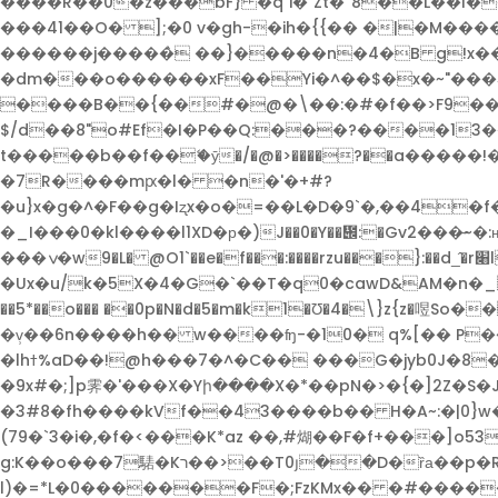
����R��0�z���bF} �q`i�`Zt�''8��L��l�
���41��O� ];�0 v�gh-�ih�{{�� �|�M������|��(�݆A����H��
������j�����̀ ��}�����n�4�B g!x��_��
�dm���o������xF��Yi�^��$�x�~"���^��M�#��ޒD>�C��<5-5�<}3�VxNhR,��_�F,wǨW��02|���
����B��{��#�@�\��:�#�f��>F9�����0h��?L �[`*}�%�빎�3u�
$/d��8"o#Ef�I�P��Q:���?����13��,QV���kYW �afV9H4H�
t�����b��f��ޭ�ӯ�/�@�>����?��a����
�7R����mԗ�l� �n�'�+#?
�u}x�g�^�F��g�Iʐx�o�=��L�D�9`�,��4�f�'�����Wi*o�<�4�ᛑ�؋nĞ���
�_I���0�kl����l1XD�р�)J��0�Y��᱌:�Gv2���̶
���ݍ�w9�L� @O1`��e�f���:����rzu���}:��d_̂�r׈lw:�����U���K;5�ݙIJ0�� �T�����t6��j�!���B� ��F��L�wBx�_�Q���|
�Ux�u/k�5X�4�G�`��T�q0�cawD&AM�n�_
��5*��o��� ��0p�N�d�5�m�k1�Ʊ�4�\}z{z�喅
�v̹��6n����h�� w����ʩ-�10� q%[�� P
�lhߙ%aD��!@h���7�^�C�� ���G�jyb0J�8��?�V���,Z�Q������.p ��,yP�� �1��[���;��l!@Q��T�2��@�A�[��v��6�ߝu{.�d
�9x#�;]p霁�'���X�Yի����X�*��pN�>�{�]2Z�S�J����1��٬^F�l�_��ݑǩ1� �xɢ�/ �;:y���v�BuGڨ��
�3#8�fh����kVf��43����b�� H�A~:�|0}w�� �f
(79�`3�i�,�f�<���K*az ��,#煳��F�f+���]o53
g:K��o���7騞�Kר��>��T0յ��D�ȑа��p�R�PrjL��;�����Y,�\ �NM��n�W}���+)��(�괜ԛ��y[�ګ��F
l)�=*L�0�������F�;FzKMx�� �#�����