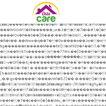
���y_���8��_��8�.`�/1N!�4��$-���E�eɒ��ky��l
<ȡ�9s�~��7 �Q���8Y:��L��0�~�����~�
�'��%2�\�&C蛣�;l<�A��vVn�čW��uQ���Hy
ﾽ�������� >��&��r��n=�����vNa{�:v�
[���Ц����c�G���z�a�n-`׽V|���I���;J�'鹞����~|�ö���������0�y����r�~x:R߿�w���}r��~8�@M��{����} �ek�}6�ut!
���WGGW�E8������ݵw�.Z� ��7i�I�#\�}��Mܻ{��?�L���*�lQ��< X��+�R���h�L�-
����IOv�P��S��}0l���;��v8�G&_����^���������"
�Ň�t��..��Www�q��7��0w����e��Jw� �e
$g������K�����M���5K{�aF92D�^��\�ړ�7�m�_��E{x}4�l�t��П��7Ǧ����]c��Ɓqw�y�y���ި�[���1��j����5�D�m,���E��qwg�:v44>����y�
�;h��5k7n�����n ��77Wo:�͛�[3���� 
��G������>���Յ���������ѕ���-�M���`��y>Bm�
��Ξ~v�OF{��ݞ4���'����Ng��W?��`�^��:�B�����B v�Iv0��0��d{�n]^�q�&H�š���K�'���Gw�H��C���pK9X38+@�� ��=w HH|
�f�Ū�Q�~9�? � ����-�l8�� v��7�- �w�w
[%�AKXC���3��h�K�������*���ʅ� 8
ۄ�,�:go����������zWڴ5�1]�� �:���ͅ]�k�{h��uo�u �/x���-������^{z�nw�g���{n�����g�z�j{�_�k�x9y}����:8�~�.���-
x׽m8.�mHǏZ���x��h}�1��v��g��G-/fM�^�g'hۋ�Nͽ=d?���CM���vm��w���6<0ֵ����M &��G{W���ێ��x���H ������e�����^m-
��`�[���؛7��[��n���O��UB�LL������M������s��5@���=����M�pl\�{��,����xܶ߼���h�mw.~�]7ۋ����1>ګ��1D|
ƽ�$9+x�7Q�m'�A��M�����V=�iq) c4����
n��E��7��L��m{�]��LMsݺ��c�����]n����x<������{k\��7k@�̪���~��w&�-@�`}�$�������֍�}p��O$��}