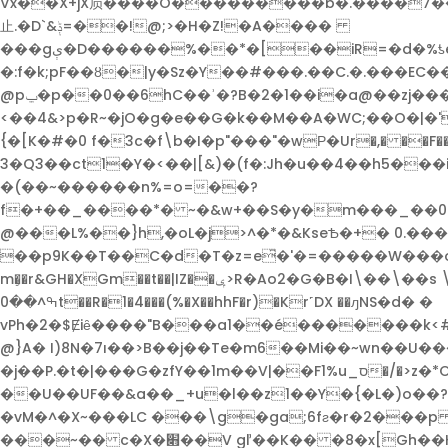
Vx��X+jX屃����O���������b�.����7��0
⽌.�D`&ݙ=��!@;>�H�Z!�A����
���gې�D������%��*�[��iR=�d�%ƾe�_�{r_wT�Hi�v`���~�#8N�`�i��j�"P�ɣ��Z�FjG���t�]_��¶�v�C}{/
�:f�k;pF��ȣ�|y�Sz�Y��#���.��C.�.���E
@pݐ�p��0��6hC��ʾ�?B�2�1��i�a@��zj������jHz��O���z���S|�R��ɍl�Y 4�c�}������6�~��d�)
<��4&>p�R~�jO�g�e��G�k��M��A�WC;��O�|�
{�[K�#�0 f�3c�f\b�I�p"���"�wР�Ur�,� ��F��
3�Q3��ct1�Y�<��|[&)�(f�:Jh�u��4��h5�
�(��~������n%=o=��?
f�+��_����*� ~�&w+��S�y�m���_��0!C\�f�Eh��s���\٨��=�&��4�q:'�L��d]Ud�P�/[��I�z�,�(I���q?u#7Oݾ8�0q�(�$w���ʥ66�x:2��"��Eώ��d�q�
@���L%��}h,�oL�j>^�*�&KseѢ�+� 0.����Kl�K\&0�:�Ϲb܃Ϛ���
��p9K��T��C�d�T�z=e͆�'�=�����W���oG�����f�Tq���׾l� ��R()B����X\n��Y
m�̧�r&GH�XGm��t��|IZ��ݷ>R�Ao2�G�B�I\��\��s \l�L�}��-�fL5ĕ � �D���y#��\/�5���:�?���X}9p6�׏���(aO�%hM�s!
ߒ^��0t��R�1�4���(%�X��hhF�r)�Kr˹DX ��ԓNS�d� �
vPh�2�$Ɇiȇ����"B���a1��é�������k<
@}A� I)8N�7ı��>B��j��Te�m6��Mi��~wn��U���P��=���j#����R�]W,셿
�j��P.�t�|���G�zfY��1m��V|��F1%u_ס�/�>z�*O��QL�۷��Hی�f� &KW�un��h2'( P���|>]a_���j}�K=�w
��U��UF��&a��_+u�l��z1��Y�{�L�)o��?
�vM�^�X~���LC ���\g�ga;6fƨ�r�2���p
���~�� c�X�׋��V gľ��K�� �8�x[Gh��HugB�a��?R�����$�� �N�@݊O��Ŗd<0u8�M �3�_����;�p��̑9�*�?