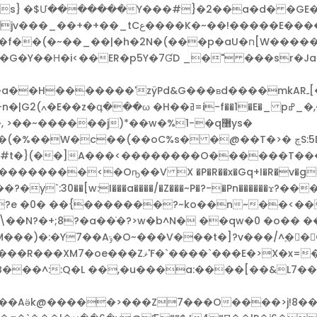
K�~��!�����E�������M��}
�p�aU�ח[W�����G_qOY��x��l6��"(h�+�d�՛|^��d�+��� ?
G�Y��Н�i<��ER�p5Y�7ƓD _�" ���sr�Ja�
������'zÿPd&G���ʙd����mkARـ[�g��!���Ϩ3�Q�{�
y��, >��~������j)*��w�%1-�q޸ys�
c��(��oC%s� �@��T�>� چS:5D�>,���W�ng��"d���x
#t�}(��]A���<��������O������T����
�<�Oҧ��V X �P�R��x�Gq+I�R�v�g�H;��
��N?�+;8?�a��֫�?>w�b^N� ��qw�0 �o��
����s�������6��|!E�����8C7p
&B���^::Q�L ��,�u���a:����[��&L7�