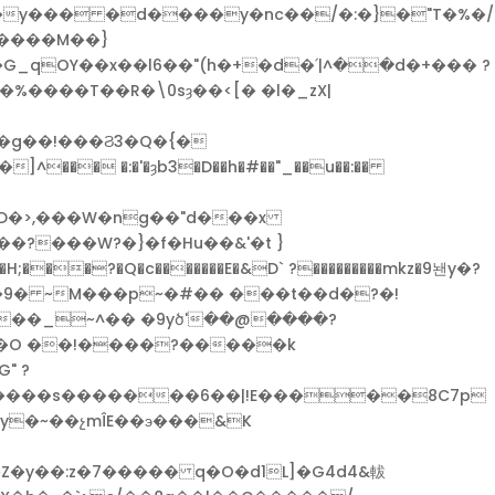
%����T��R�\0sȝ��<[� �l�_zX|
?���W?�}�f�Hu��&'�t }
�?�Q�c�������E�&D` ?���������mkz�9놴y�?
 ��O ��!����?�����k
�y�~��չmÎE��э���&K