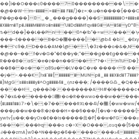
��}i��O���c0����70����������\��g�
�@��W-m~����=���� F��/)�z=:�.u�n����{���C�$Q���ߢ~%/ n��sp)Z[�����C��
P��p���]0_�_���g����)��S��������O+���s�����
�X��m�Tp�J���M��Wo�n���'U�Dd��Mfqv��G�A�S�yD*
Ѣ�d��]��L��Pn��0^�!b"�=w.����ϡ��
���~E�����B�O�޴���֗�[�@b4 �b_�Exy��o�~��&�\�P����؀����
��ᡴc9�,tD��&�AM�1@�\�3z���o�&�,N�
�@��~�� f�v�G�"�E��y�;"���g��Eg�����
R���B�aS�e�z��n��S��*?�< nﬅUD�]魎4
��B� �o��a8Su��LV��C�v� ����>9 ��
�ӯ� ~.���K}!x�`��{ ����� �MUNp�_�� ��X�d�T7���?Dw
�}MַgG s��s���y�^Og����4�_ήnz���; /����G߷_
����H_q���Ƌ�`̷�������AH#�l�����c���3
�7�x&�������񴳹i޽r�o�R��wwo���w�����d��Bj���+/ ���黠s�E���(h����CҎo ��n+ ��������[��>���D������=
{�L���1��ΰ7>�\�;�7�����RXL��4i/�޷:{�ww�ww/��_�6v��x̔.���}
���ҏ��w���8:�z���H=��6���/{�v�>�����{�l���&�'ww��gw�ތ,;�������34�
ywtvܸ{u��;��yOx�E��Is�����曟�P[��w�FG���ƨ��z����[�����س�^]؂��|?���/�Oqc�����nr:�볨��\&��
S���.���Þq���o c�>X�O���,oצq��{5��I�ٷw�����}tz;2�}hDU�� 5�-��_.��������pڧ�nަ����w�?~q���ջ�Go��x1�����7co��
߃���zmA}w0�^N���p�6�����o���э4�����