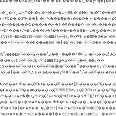
��e��^�XO�~�# � �N.��aB����@Nj�]�8���լ
C��=FO��i�J*H,��]h�%���B��k�v�Q�l���� 
'~D^���/7+�\���lo�/����+��#0�ѫ�@���63
�.V��Z�&A�3�S�h9%y����Fz��ք�8�'hfn�0F�0�e
��i��M'��K��e�SA�{H&]�6N�3�Af�
���q����I������Fg$:�R�sR"ds�����4�Gn����]��[��y�����
��&�ğ�w�j��ړ�BuVr�
��"-��r�����F��Sr�P+�Z�!�J�ܑk
#&vn��C�`��Nf�.������f)��������5ʃb
�ـ4D"�I���� @��e�y*� ��_s� L�c�5�P��$ ^�/
@�!.�;�A�m�d���sPdYb�S%I>�p˨��_������
 6t�M3�[�P�p��F�/� t]o��vt��9v�'����