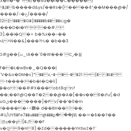
X�h�-�`>e/��8a��l��C�����/
~�خ/����/
�ǻ ^N��&}���?Ԋ� �b��3
o�DM�ё)*�� v,~�-�-��21 +(��L�!
~t����:�b�I�Q�߬v}
��o��##X���obt8qn?
��BH����;
#ȁ/UY6�Fe7��u���@���ք���j㫾 ��ᅃ�$��?��
�ℚ9�H 8}:�Zd������YHSwZ�T˹