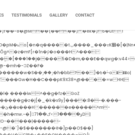
ġ�W����f̈́q����GG#7��V?����]�? � �}
��,q"�쫳J��p�u�y*��ٙ�n��B7|
ES
TESTIMONIALS
GALLERY
CONTACT
����N4r���+u6���_^�z����7��Z۫���(>r���
�:^��g���V|��u�����օ����uk{ a@�?
tݐ����_���ϫK׾�[�|Nn�5�W-
Õg^�z�mF[r�1n�ӳ�o���H^���
@-�mh�-ϿZ��F�
}�߿�۟~o���o|
l� ����iw^��g�fz�GoZ
h O-�����|�����~