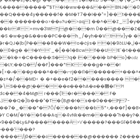
�Q����4y�����f� �M�T7��I��"=}�� t����
�� �������o>��ɵ?u�>aq| ��^��Z_]
=mv�3WTj@���m Ū��@���Z�|\و'�=�w_���1E��]
P����8��W�ǃo�ċýs� �|�9ծLU�ڶ��XۻZe �[?[۸x-
�k�=�C�����:S�!q� i� ��i� bP�o)�ϲǳ
��LY;��Q�/��F}���*!K���g�+� �!
kZÇ ~�
z^�/:��MD< � �+��e�f2�����x���� ��
�dc���4�M@ r���(1�r����� F�
Ȭ/����h��b5*>,���F]��B�ޝ�i�5�uiM�6`���Fj� �k�
4vNk��m�����"h��y?�ڍ�� �����b��:ߡ���9���*n�Ufͤo҄�U��}
9��0�Ly&P��������Ȃ>Ѵ�����?���Gĩ�6ܶ��
���ȇ�������@������ Z����}���>r,��/0$ۿ�~���