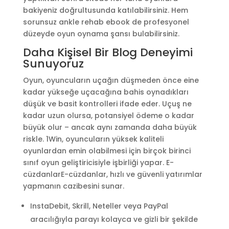
bakiyeniz doğrultusunda katılabilirsiniz. Hem
sorunsuz ankle rehab ebook de profesyonel
düzeyde oyun oynama şansı bulabilirsiniz.
Daha Kişisel Bir Blog Deneyimi
Sunuyoruz
Oyun, oyuncuların uçağın düşmeden önce eine
kadar yükseğe uçacağına bahis oynadıkları
düşük ve basit kontrolleri ifade eder. Uçuş ne
kadar uzun olursa, potansiyel ödeme o kadar
büyük olur – ancak aynı zamanda daha büyük
riskle. 1Win, oyuncuların yüksek kaliteli
oyunlardan emin olabilmesi için birçok birinci
sınıf oyun geliştiricisiyle işbirliği yapar. E-
cüzdanlarE-cüzdanlar, hızlı ve güvenli yatırımlar
yapmanın cazibesini sunar.
InstaDebit, Skrill, Neteller veya PayPal
aracılığıyla parayı kolayca ve gizli bir şekilde