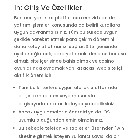
In: Giriş Ve Özellikler
Bunların yanı sıra platformda em virtude de
yatırım işlemleri konusunda da belirli kurallara
uygun davranmalısınız. Tüm bu sürece uygun
şekilde hareket etmek para çekim dönemini
daha kolay atlatmanızı sağlar. Site içerisinde
üyelik sağlamak, para yatırmak, deneme bonusu
almak, site içerisinde bahis almak ve casino
oyunlarında oynamak yani kısacası web site içi
aktiflik önemlidir.
Tüm bu kriterlere uygun olarak platformda
girişinizi mobilden veya masaüstü
bilgisayarlarınızdan kolayca yapabilirsiniz.
Ancak uygulamaların Android ya da iOS
uyumlu olduğundan emin olmalısınız.
Bu sebeple telefon ve tabletleri üzerinden 1win
sitesine girmek isteyen kullanıcı sayısı da bir