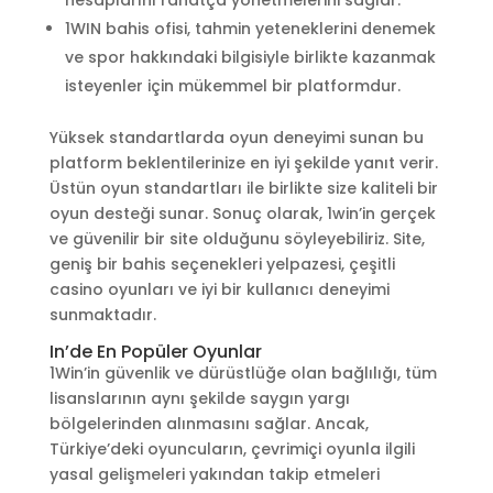
hesaplarını rahatça yönetmelerini sağlar.
1WIN bahis ofisi, tahmin yeteneklerini denemek
ve spor hakkındaki bilgisiyle birlikte kazanmak
isteyenler için mükemmel bir platformdur.
Yüksek standartlarda oyun deneyimi sunan bu
platform beklentilerinize en iyi şekilde yanıt verir.
Üstün oyun standartları ile birlikte size kaliteli bir
oyun desteği sunar. Sonuç olarak, 1win’in gerçek
ve güvenilir bir site olduğunu söyleyebiliriz. Site,
geniş bir bahis seçenekleri yelpazesi, çeşitli
casino oyunları ve iyi bir kullanıcı deneyimi
sunmaktadır.
In’de En Popüler Oyunlar
1Win’in güvenlik ve dürüstlüğe olan bağlılığı, tüm
lisanslarının aynı şekilde saygın yargı
bölgelerinden alınmasını sağlar. Ancak,
Türkiye’deki oyuncuların, çevrimiçi oyunla ilgili
yasal gelişmeleri yakından takip etmeleri