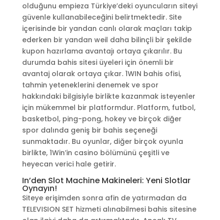
olduğunu empieza Türkiye’deki oyuncuların siteyi
güvenle kullanabileceğini belirtmektedir. Site
içerisinde bir yandan canlı olarak maçları takip
ederken bir yandan weil daha bilinçli bir şekilde
kupon hazırlama avantajı ortaya çıkarılır. Bu
durumda bahis sitesi üyeleri için önemli bir
avantaj olarak ortaya çıkar. 1WIN bahis ofisi,
tahmin yeteneklerini denemek ve spor
hakkındaki bilgisiyle birlikte kazanmak isteyenler
için mükemmel bir platformdur. Platform, futbol,
basketbol, ping-pong, hokey ve birçok diğer
spor dalında geniş bir bahis seçeneği
sunmaktadır. Bu oyunlar, diğer birçok oyunla
birlikte, 1Win’in casino bölümünü çeşitli ve
heyecan verici hale getirir.
In’den Slot Machine Makineleri: Yeni Slotlar
Oynayın!
Siteye erişimden sonra afin de yatırmadan da
TELEVISION SET hizmeti alınabilmesi bahis sitesine