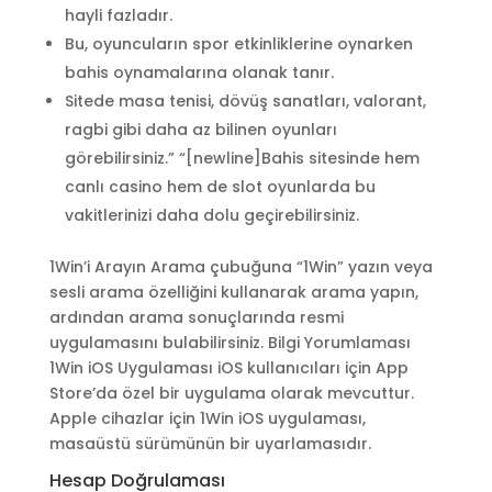
hayli fazladır.
Bu, oyuncuların spor etkinliklerine oynarken
bahis oynamalarına olanak tanır.
Sitede masa tenisi, dövüş sanatları, valorant,
ragbi gibi daha az bilinen oyunları
görebilirsiniz.” “[newline]Bahis sitesinde hem
canlı casino hem de slot oyunlarda bu
vakitlerinizi daha dolu geçirebilirsiniz.
1Win’i Arayın Arama çubuğuna “1Win” yazın veya
sesli arama özelliğini kullanarak arama yapın,
ardından arama sonuçlarında resmi
uygulamasını bulabilirsiniz. Bilgi Yorumlaması
1Win iOS Uygulaması iOS kullanıcıları için App
Store’da özel bir uygulama olarak mevcuttur.
Apple cihazlar için 1Win iOS uygulaması,
masaüstü sürümünün bir uyarlamasıdır.
Hesap Doğrulaması