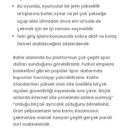
Bu oyunda, oyuncular bir jetin yükseklik
artışlarına bahis oynar ve jet çok yükseğe
uçup alev almadan önce em virtude de
çekmek için en iyi zamanı seçmelidir.
1win giriş işlemi konusunda sobre aktif ve kolay
hizmet alabileceğiniz sitelerdendir.
Bahis alanında bu platformun çok çeşitli spor
dalları sunduğunu görebilirsiniz. Futbol empieza
basketbol gibi en popüler Spor dallarında
kuponlar hazırlayıp yatırabilirsiniz. Kalite
standartları yüksek olan site özellikle birçok
açıdan güvenilirliği sayesinde öne çıkar. Böyle
anlarda internet site yönetimini sizlere sunmuş”
“olduğu birçok ayrıcalık olduğunu bilmelisiniz.
Ürün yelpazemizin ana kısmı, kazancınızı
çekmenize olanak tanıyan çeşitli gerçek paralı
slot makineleridir.