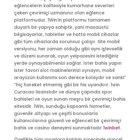
eğlencelerin kalitesiyle kumarhane severleri
çeken çevrimiçi uzmanınız olan eğlence
platformudur. 1Win’in platformu tamamen
duyarlı bir yapıya sahiptir, yani masaüstü
bilgisayarlar, tabletler ve hatta mobil cihazlar
gibi tüm cihazlarda sorunsuz çalışır. Site mobil
versiyonu, her zaman olduğu gibi aynı işlevsellik
ve düzeni sunarak, oyun yelpazesini istediğiniz
yerde oynayabilmenizi sağlar. İster bahis yapın
ister favori slot makinelerinizi oynayın, mobil
arayüzün kullanımı son derece kolaydır ve sanki”
“hiç hareket etmemiş gibi bir his uyandırır. 1win
Curacao lisanslıdır ve dünya çapında spor
bahisleri ve oyun sunan meşru bir çevrimiçi bahis
sitesidir. 1Win, sunduğu kapsamlı hizmetler,
güvenilir altyapı ve çeşitli bonuslarla
kullanıcılarına güvenli ve eğlenceli bir çevrimiçi
bahis ve casino deneyimi sunmaktadır
1winbet
.
Özellikle tüm oyunlara katılım sürecinde güncel