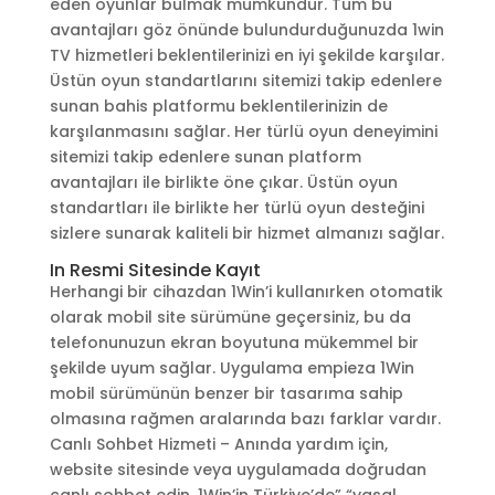
eden oyunlar bulmak mümkündür. Tüm bu
avantajları göz önünde bulundurduğunuzda 1win
TV hizmetleri beklentilerinizi en iyi şekilde karşılar.
Üstün oyun standartlarını sitemizi takip edenlere
sunan bahis platformu beklentilerinizin de
karşılanmasını sağlar. Her türlü oyun deneyimini
sitemizi takip edenlere sunan platform
avantajları ile birlikte öne çıkar. Üstün oyun
standartları ile birlikte her türlü oyun desteğini
sizlere sunarak kaliteli bir hizmet almanızı sağlar.
In Resmi Sitesinde Kayıt
Herhangi bir cihazdan 1Win’i kullanırken otomatik
olarak mobil site sürümüne geçersiniz, bu da
telefonunuzun ekran boyutuna mükemmel bir
şekilde uyum sağlar. Uygulama empieza 1Win
mobil sürümünün benzer bir tasarıma sahip
olmasına rağmen aralarında bazı farklar vardır.
Canlı Sohbet Hizmeti – Anında yardım için,
website sitesinde veya uygulamada doğrudan