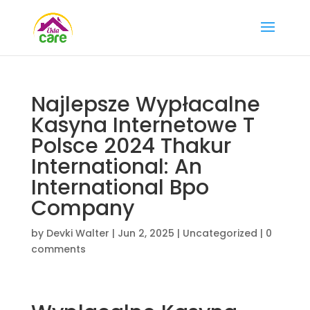
Najlepsze Wypłacalne
Kasyna Internetowe T
Polsce 2024 Thakur
International: An
International Bpo
Company
by
Devki Walter
|
Jun 2, 2025
|
Uncategorized
|
0
comments