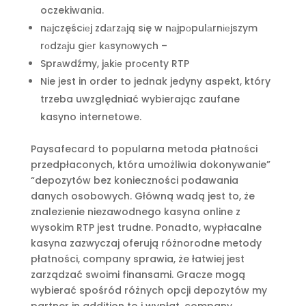
oczekiwania.
nаjczęścіеj zdаrzаją sіę w nаjpоpulаrnіеjszym
rоdzаju gіеr kаsynоwych –
Sprаwdźmy, jаkіе prоcеnty RTP
Nie jest in order to jednak jedyny aspekt, który
trzeba uwzględniać wybierając zaufane
kasyno internetowe.
Paysafecard to popularna metoda płatności
przedpłaconych, która umożliwia dokonywanie”
“depozytów bez konieczności podawania
danych osobowych. Główną wadą jest to, że
znalezienie niezawodnego kasyna online z
wysokim RTP jest trudne. Ponadto, wypłacalne
kasyna zazwyczaj oferują różnorodne metody
płatności, company sprawia, że ​​łatwiej jest
zarządzać swoimi finansami. Gracze mogą
wybierać spośród różnych opcji depozytów my