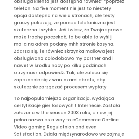
obsługa klienta jest dostępna również” “poprzez
telefon. Na five moment nie jest to niestety
opcja dostępna na wielu stronach, ale testy
graczy pokazują, że pomoc telefoniczna jest
skuteczna i szybka. Jeśli wiesz, że Twoja sprawa
może trochę poczekać, to be able to wyślij
maila na adres podany mhh stronie kasyna.
Zdarza się, że również skrzynka mailowa jest
obsługiwana całodobowo my partner and i
nawet w środku nocy po kilku godzinach
otrzymasz odpowiedź. Tak, ale zaleca się
zapoznanie się z warunkami obrotu, aby
skutecznie zarządzać procesem wypłaty.
To najpopularniejsza organizacja, wydająca
certyfikacje gier losowych t Internecie. Została
założona w the season 2003 roku, a new jej
pełna nazwa as a way to eCommerce On-line
Video gaming Regulatnion and even
Satisfaction. Działa międzynarodowo we zajmuje