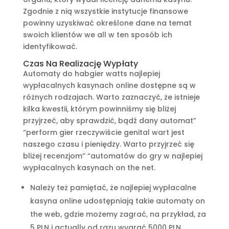
Zgodnie z nią wszystkie instytucje finansowe
powinny uzyskiwać określone dane na temat
swoich klientów we all w ten sposób ich
identyfikować.
Czas Na Realizację Wypłaty
Automaty do habgier watts najlepiej
wypłacalnych kasynach online dostępne są w
różnych rodzajach. Warto zaznaczyć, że istnieje
kilka kwestii, którym powinniśmy się bliżej
przyjrzeć, aby sprawdzić, bądź dany automat”
“perform gier rzeczywiście genital wart jest
naszego czasu i pieniędzy. Warto przyjrzeć się
bliżej recenzjom” “automatów do gry w najlepiej
wypłacalnych kasynach on the net.
Należy też pamiętać, że najlepiej wypłacalne
kasyna online udostępniają takie automaty on
the web, gdzie możemy zagrać, na przykład, za
5 PLN i actually od razu wygrać 5000 PLN.