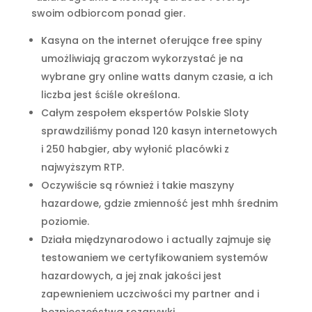
swoim odbiorcom ponad gier.
Kasyna on the internet oferujące free spiny
umożliwiają graczom wykorzystać je na
wybrane gry online watts danym czasie, a ich
liczba jest ściśle określona.
Całym zespołem ekspertów Polskie Sloty
sprawdziliśmy ponad 120 kasyn internetowych
i 250 habgier, aby wyłonić placówki z
najwyższym RTP.
Oczywiście są również i takie maszyny
hazardowe, gdzie zmienność jest mhh średnim
poziomie.
Działa międzynarodowo i actually zajmuje się
testowaniem we certyfikowaniem systemów
hazardowych, a jej znak jakości jest
zapewnieniem uczciwości my partner and i