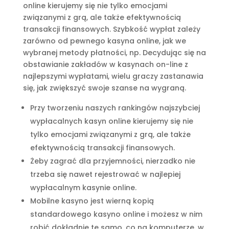
online kierujemy się nie tylko emocjami
związanymi z grą, ale także efektywnością
transakcji finansowych. Szybkość wypłat zależy
zarówno od pewnego kasyna online, jak we
wybranej metody płatności, np. Decydując się na
obstawianie zakładów w kasynach on-line z
najlepszymi wypłatami, wielu graczy zastanawia
się, jak zwiększyć swoje szanse na wygraną.
Przy tworzeniu naszych rankingów najszybciej
wypłacalnych kasyn online kierujemy się nie
tylko emocjami związanymi z grą, ale także
efektywnością transakcji finansowych.
Żeby zagrać dla przyjemności, nierzadko nie
trzeba się nawet rejestrować w najlepiej
wypłacalnym kasynie online.
Mobilne kasyno jest wierną kopią
standardowego kasyno online i możesz w nim
robić dokładnie te samo, co na komputerze, w