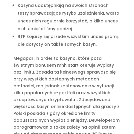
Kasyna udostępniają na swoich stronach
testy sprawdzające ryzyko uzależnienia, warto
unces nich regularnie korzystać, a kilka unces
nich umieściliśmy poniżej.
RTP kojarzy się przede wszystkim unces grami,
ale dotyczy on także samych kasyn.
Megapari in order to kasyno, które poza
świetnym bonusem mhh start oferuje wypłaty
bez limitu. Zasada ta keineswegs sprawdza się
przy wszystkich dostępnych metodach
płatności, ma jednak zastosowanie w sytuacji
kilku popularnych e-portfeli oraz wszystkich
akceptowanych kryptowalut. Zdecydowana
większość kasyn online dostępnych dla graczy z
Polski posiada z góry określone limity
dopuszczalnych wypłat pieniędzy. Deweloperom
oprogramowania także zależy na opinii, zatem