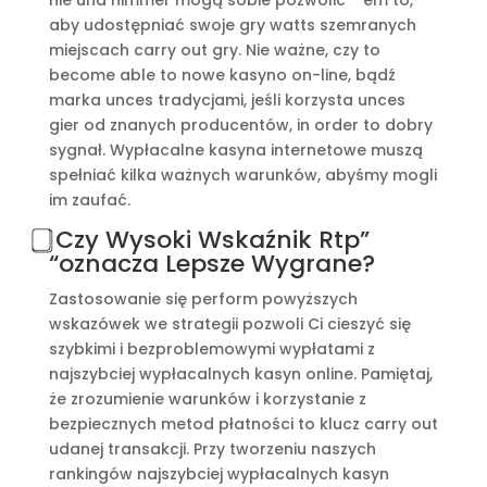
nie und nimmer mogą sobie pozwolić” “em to,
aby udostępniać swoje gry watts szemranych
miejscach carry out gry. Nie ważne, czy to
become able to nowe kasyno on-line, bądź
marka unces tradycjami, jeśli korzysta unces
gier od znanych producentów, in order to dobry
sygnał. Wypłacalne kasyna internetowe muszą
spełniać kilka ważnych warunków, abyśmy mogli
im zaufać.
⃣ Czy Wysoki Wskaźnik Rtp”
“oznacza Lepsze Wygrane?
Zastosowanie się perform powyższych
wskazówek we strategii pozwoli Ci cieszyć się
szybkimi i bezproblemowymi wypłatami z
najszybciej wypłacalnych kasyn online. Pamiętaj,
że zrozumienie warunków i korzystanie z
bezpiecznych metod płatności to klucz carry out
udanej transakcji. Przy tworzeniu naszych
rankingów najszybciej wypłacalnych kasyn