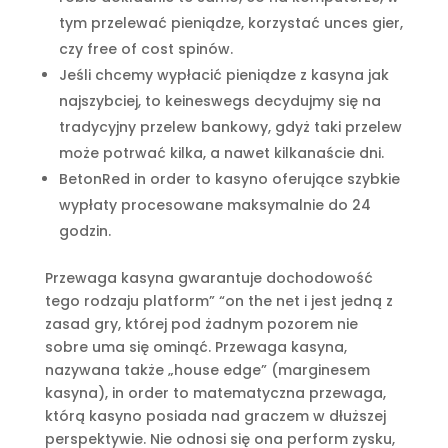
tym przelewać pieniądze, korzystać unces gier,
czy free of cost spinów.
Jeśli chcemy wypłacić pieniądze z kasyna jak
najszybciej, to keineswegs decydujmy się na
tradycyjny przelew bankowy, gdyż taki przelew
może potrwać kilka, a nawet kilkanaście dni.
BetonRed in order to kasyno oferujące szybkie
wypłaty procesowane maksymalnie do 24
godzin.
Przewaga kasyna gwarantuje dochodowość
tego rodzaju platform” “on the net i jest jedną z
zasad gry, której pod żadnym pozorem nie
sobre uma się ominąć. Przewaga kasyna,
nazywana także „house edge” (marginesem
kasyna), in order to matematyczna przewaga,
którą kasyno posiada nad graczem w dłuższej
perspektywie. Nie odnosi się ona perform zysku,