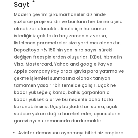
Sayt
Modern çevrimiçi kumarhaneler dizininde
yüzlerce proje vardır ve bunların her birine aşina
olmak zor olacaktır. Analiz için harcamak
istediğiniz çok fazla boş zamanınız varsa,
listelenen parametreler size yardımcı olacaktır.
Depozitoya +% 150’nin yanı sıra sayısı sürekli
değişen freespinlerden oluşurlar. 1XBet, hizmetin
Visa, Mastercard, Yahoo and google Pay ve
Apple company Pay aracılığıyla para yatırma ve
çekme işlemleri sunmasına olanak tanıyan
tamamen yasal” “bir temelde çalışır. Uçak ne
kadar yükseğe çıkarsa, bahis çarpanları o
kadar yüksek olur ve bu nedenle daha fazla
kazanabilirsiniz. Uçuş başladıktan sonra, uçak
sadece yukarı doğru hareket eder, oyuncuların
görevi oyunu zamanında durdurmaktır.
Aviator demosunu oynamayı bitirdiniz empieza