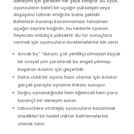
deneyimi için gereken her şeye sahiptir. Bu oyun,
oyuncuların belirli bir uçağın yükselişini veya
düşüşünü tahmin ettiği bir bahis şeklidir.
Bahislerin kazanıp kazanmaması tamamen
uçağın seyrine bağlıdır, bu nedenle oyunun
heyecanı oldukça yüksektir. Bu tür sonuçlara
varmak için oyuncuların incelemelerine izin verin.
Ancak bu” “durum, çok yenilikçi olmayan küçük
bir sosyal yön yaratarak bu engeli yıkmayı
başaran Aviator için geçerlidir.
Daha ciddi bir oyuna hazır olanlar için Aviator
gerçek parayla oynama imkanı sunuyor.
Doğru oynandığında hem eğlenceli hem para
kazançlı bir deneyim sunar.
Labouchère stratejisi, oyuncuların kazanmak
istedikleri bir hedef miktar belirlemelerine
olanak tanır.