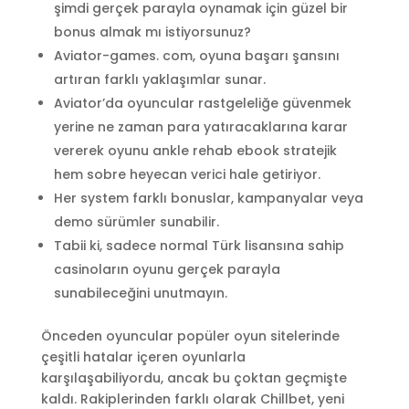
şimdi gerçek parayla oynamak için güzel bir
bonus almak mı istiyorsunuz?
Aviator-games. com, oyuna başarı şansını
artıran farklı yaklaşımlar sunar.
Aviator’da oyuncular rastgeleliğe güvenmek
yerine ne zaman para yatıracaklarına karar
vererek oyunu ankle rehab ebook stratejik
hem sobre heyecan verici hale getiriyor.
Her system farklı bonuslar, kampanyalar veya
demo sürümler sunabilir.
Tabii ki, sadece normal Türk lisansına sahip
casinoların oyunu gerçek parayla
sunabileceğini unutmayın.
Önceden oyuncular popüler oyun sitelerinde
çeşitli hatalar içeren oyunlarla
karşılaşabiliyordu, ancak bu çoktan geçmişte
kaldı. Rakiplerinden farklı olarak Chillbet, yeni