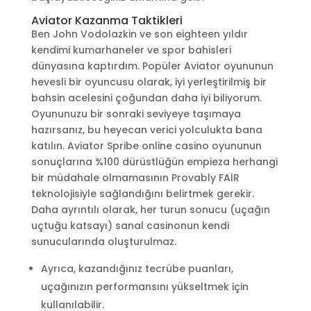
Aviator Kazanma Taktikleri
Ben John Vodolazkin ve son eighteen yıldır
kendimi kumarhaneler ve spor bahisleri
dünyasına kaptırdım. Popüler Aviator oyununun
hevesli bir oyuncusu olarak, iyi yerleştirilmiş bir
bahsin acelesini çoğundan daha iyi biliyorum.
Oyununuzu bir sonraki seviyeye taşımaya
hazırsanız, bu heyecan verici yolculukta bana
katılın. Aviator Spribe online casino oyununun
sonuçlarına %100 dürüstlüğün empieza herhangi
bir müdahale olmamasının Provably FAİR
teknolojisiyle sağlandığını belirtmek gerekir.
Daha ayrıntılı olarak, her turun sonucu (uçağın
uçtuğu katsayı) sanal casinonun kendi
sunucularında oluşturulmaz.
Ayrıca, kazandığınız tecrübe puanları,
uçağınızın performansını yükseltmek için
kullanılabilir.