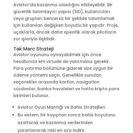
Aviator’da kazanma olasılığını etkileyebilir. Bir
güvenlik tanımlayıcı yapısı (SID), kullanıcıları
veya grupları benzersiz bir şekilde tanımlamak
için kullanılan değişken boyutlu bir yapıdır. Proje,
uçaklarla, ancak daha spesifik olarak pilotların
zor işleriyle ilişkilidir.
Tək Mərc Strateji
Aviator oyununu oynayabilmek için önce
hesabınıza em virtude de yatırmanız gerekir.
Para yatırma bölümüne giderek size uygun bir
ödeme yöntemi seçin. Genellikle sunulan
seçenekler arasında kartlar, navigation
cüzdanlar, banka havaleleri ve hatta kripto para
birimleri bulunur.
Aviator Oyun Mantığı ve Bahis Stratejileri
Bu sistem, bir kayıptan sonra bahis boyutunu
azaltarak ve kazanma serilerinden
yararlanarak riski en aza indirir.