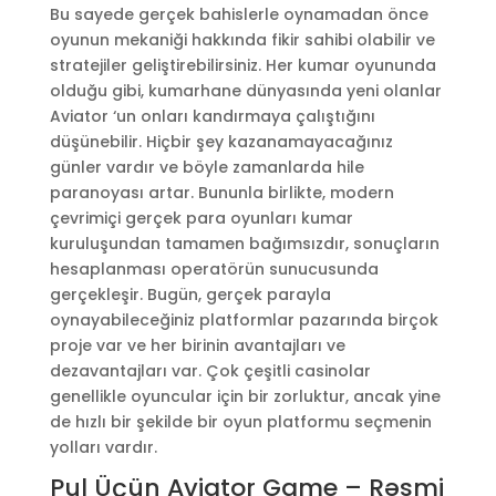
Bu sayede gerçek bahislerle oynamadan önce
oyunun mekaniği hakkında fikir sahibi olabilir ve
stratejiler geliştirebilirsiniz. Her kumar oyununda
olduğu gibi, kumarhane dünyasında yeni olanlar
Aviator ‘un onları kandırmaya çalıştığını
düşünebilir. Hiçbir şey kazanamayacağınız
günler vardır ve böyle zamanlarda hile
paranoyası artar. Bununla birlikte, modern
çevrimiçi gerçek para oyunları kumar
kuruluşundan tamamen bağımsızdır, sonuçların
hesaplanması operatörün sunucusunda
gerçekleşir. Bugün, gerçek parayla
oynayabileceğiniz platformlar pazarında birçok
proje var ve her birinin avantajları ve
dezavantajları var. Çok çeşitli casinolar
genellikle oyuncular için bir zorluktur, ancak yine
de hızlı bir şekilde bir oyun platformu seçmenin
yolları vardır.
Pul Üçün Aviator Game – Rəsmi