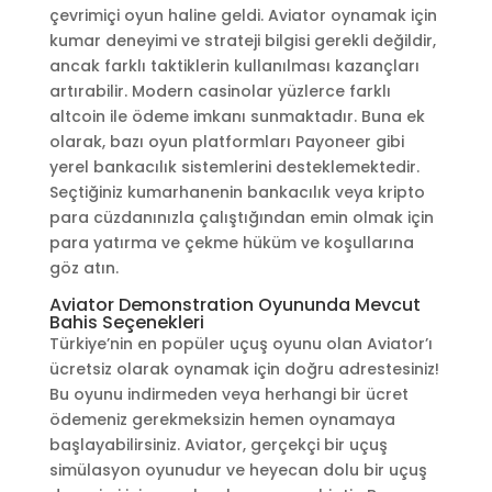
çevrimiçi oyun haline geldi. Aviator oynamak için
kumar deneyimi ve strateji bilgisi gerekli değildir,
ancak farklı taktiklerin kullanılması kazançları
artırabilir. Modern casinolar yüzlerce farklı
altcoin ile ödeme imkanı sunmaktadır. Buna ek
olarak, bazı oyun platformları Payoneer gibi
yerel bankacılık sistemlerini desteklemektedir.
Seçtiğiniz kumarhanenin bankacılık veya kripto
para cüzdanınızla çalıştığından emin olmak için
para yatırma ve çekme hüküm ve koşullarına
göz atın.
Aviator Demonstration Oyununda Mevcut
Bahis Seçenekleri
Türkiye’nin en popüler uçuş oyunu olan Aviator’ı
ücretsiz olarak oynamak için doğru adrestesiniz!
Bu oyunu indirmeden veya herhangi bir ücret
ödemeniz gerekmeksizin hemen oynamaya
başlayabilirsiniz. Aviator, gerçekçi bir uçuş
simülasyon oyunudur ve heyecan dolu bir uçuş