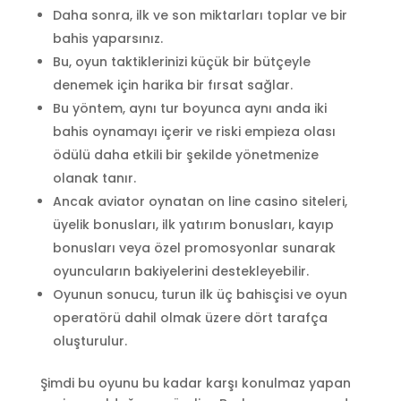
Daha sonra, ilk ve son miktarları toplar ve bir
bahis yaparsınız.
Bu, oyun taktiklerinizi küçük bir bütçeyle
denemek için harika bir fırsat sağlar.
Bu yöntem, aynı tur boyunca aynı anda iki
bahis oynamayı içerir ve riski empieza olası
ödülü daha etkili bir şekilde yönetmenize
olanak tanır.
Ancak aviator oynatan on line casino siteleri,
üyelik bonusları, ilk yatırım bonusları, kayıp
bonusları veya özel promosyonlar sunarak
oyuncuların bakiyelerini destekleyebilir.
Oyunun sonucu, turun ilk üç bahisçisi ve oyun
operatörü dahil olmak üzere dört tarafça
oluşturulur.
Şimdi bu oyunu bu kadar karşı konulmaz yapan