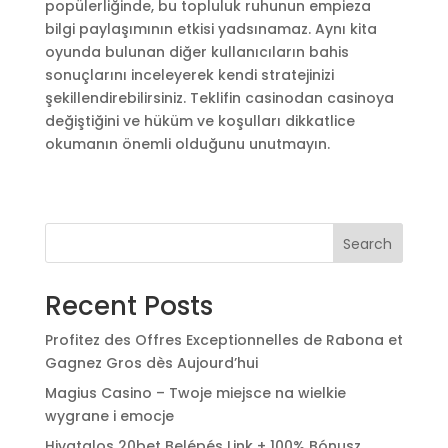
popülerliğinde, bu topluluk ruhunun empieza
bilgi paylaşımının etkisi yadsınamaz. Aynı kita
oyunda bulunan diğer kullanıcıların bahis
sonuçlarını inceleyerek kendi stratejinizi
şekillendirebilirsiniz. Teklifin casinodan casinoya
değiştiğini ve hüküm ve koşulları dikkatlice
okumanın önemli olduğunu unutmayın.
Search
Recent Posts
Profitez des Offres Exceptionnelles de Rabona et
Gagnez Gros dès Aujourd’hui
Magius Casino – Twoje miejsce na wielkie
wygrane i emocje
Hivatalos 20bet Belépés Link + 100% Bónusz