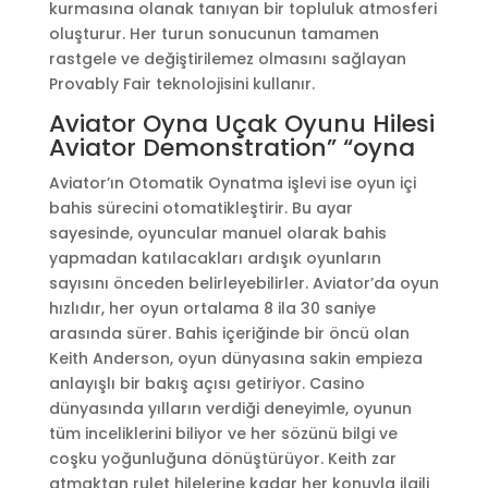
kurmasına olanak tanıyan bir topluluk atmosferi
oluşturur. Her turun sonucunun tamamen
rastgele ve değiştirilemez olmasını sağlayan
Provably Fair teknolojisini kullanır.
Aviator Oyna Uçak Oyunu Hilesi
Aviator Demonstration” “oyna
Aviator’ın Otomatik Oynatma işlevi ise oyun içi
bahis sürecini otomatikleştirir. Bu ayar
sayesinde, oyuncular manuel olarak bahis
yapmadan katılacakları ardışık oyunların
sayısını önceden belirleyebilirler. Aviator’da oyun
hızlıdır, her oyun ortalama 8 ila 30 saniye
arasında sürer. Bahis içeriğinde bir öncü olan
Keith Anderson, oyun dünyasına sakin empieza
anlayışlı bir bakış açısı getiriyor. Casino
dünyasında yılların verdiği deneyimle, oyunun
tüm inceliklerini biliyor ve her sözünü bilgi ve
coşku yoğunluğuna dönüştürüyor. Keith zar
atmaktan rulet hilelerine kadar her konuyla ilgili