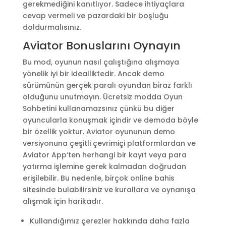
gerekmediğini kanıtlıyor. Sadece ihtiyaçlara
cevap vermeli ve pazardaki bir boşluğu
doldurmalısınız.
Aviator Bonuslarını Oynayın
Bu mod, oyunun nasıl çalıştığına alışmaya
yönelik iyi bir idealliktedir. Ancak demo
sürümünün gerçek paralı oyundan biraz farklı
olduğunu unutmayın. Ücretsiz modda Oyun
Sohbetini kullanamazsınız çünkü bu diğer
oyuncularla konuşmak içindir ve demoda böyle
bir özellik yoktur. Aviator oyununun demo
versiyonuna çeşitli çevrimiçi platformlardan ve
Aviator App‘ten herhangi bir kayıt veya para
yatırma işlemine gerek kalmadan doğrudan
erişilebilir. Bu nedenle, birçok online bahis
sitesinde bulabilirsiniz ve kurallara ve oynanışa
alışmak için harikadır.
Kullandığımız çerezler hakkında daha fazla