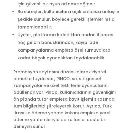
için güvenli bir oyun ortamı sağlanır.
Bu süreçler, kullanıcılara açık empieza anlaşılır
şekilde sunulur, böylece gerekli işlemler hızla
tamamlanabilir.
Üyeler, platforma katıldıkları andan itibaren
hoş geldin bonuslarından, kayıp iade
kampanyalarına empieza özel turnuvalara
kadar birçok ayrıcalıktan faydalanabilir.
Promosyon sayfasını düzenli olarak ziyaret
etmekte fayda var; PINCO, sık sık güncel
kampanyalar ve özel tekliflerle oyuncularını
ödüllendiriyor. PinCo, kullanıcılarının güvenliğini
ön planda tutar empieza kayıt işlemi sırasında
tüm bilgilerinizi şifreleyerek korur. Ayrıca, Türk
Lirası ile ödeme yapma imkanı empieza yerel
ödeme yöntemleriyle de kullanıcı dostu bir
deneyim sunar.