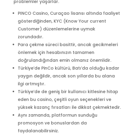
problemler yaşarlar.
PINCO Casino, Curaçao lisansı altında faaliyet
gösterdiğinden, KYC (Know Your current
Customer) düzenlemelerine uymak
zorundadır.
Para çekme süreci basittir, ancak gecikmeleri
önlemek için hesabınızın tamamen
doğrulandığından emin olmanız önemlidir.
Türkiye’de PinCo kültürü, Batı’da olduğu kadar
yaygın değildir, ancak son yıllarda bu alana
ilgi artmıştır.
Türkiye’de de geniş bir kullanıcı kitlesine hitap
eden bu casino, çeşitli oyun seçenekleri ve
yüksek kazanç fırsatları ile dikkat çekmektedir.
Aynı zamanda, platformun sunduğu
promosyon ve bonuslardan da
faydalanabilirsiniz.