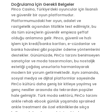
Doğrulama İçin Gerekli Belgeler
Pinco Casino, Türkiye’deki oyuncular için lisanslı
ve güvenilir bir oyun platformudur.
Platformumuzdaki her oyun, adalet ve
rastgelelik açısından titizlikle test edilmiştir, bu
da tüm süreçlerin güvenilir empieza şeffaf
olduğu anlamına gelir. Pinco, güvenli ve hızlı
işlem için kredi/banka kartları, e-cüzdanlar ve
banka havalesi gibi popüler ödeme yöntemlerini
destekler. Günümüzde, PinCo tarzını benimseyen
sanatçılar ve moda tasarımcıları, bu nostaljik
estetiği çağdaş unsurlarla harmanlayarak
modern bir yorum getirmektedir. Aynı zamanda,
sosyal medya ve dijital platformlar sayesinde
PinCo kültürü daha geniş bir kitleye yayılmış ve
genç nesiller arasında da tekrardan popüler
hale gelmiştir. Türk moda sektörü, PinCo tarzını
ankle rehab ebook günlük yaşamda sprained
ankle treatment de özel etkinliklerde sıkça