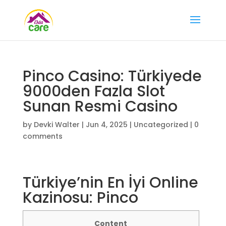
Pinco Casino: Türkiyede
9000den Fazla Slot
Sunan Resmi Casino
by
Devki Walter
|
Jun 4, 2025
|
Uncategorized
|
0
comments
Türkiye’nin En İyi Online
Kazinosu: Pinco
Content