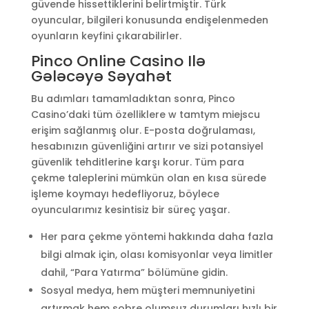
güvende hissettiklerini belirtmiştir. Türk
oyuncular, bilgileri konusunda endişelenmeden
oyunların keyfini çıkarabilirler.
Pinco Online Casino Ilə
Gələcəyə Səyahət
Bu adımları tamamladıktan sonra, Pinco
Casino’daki tüm özelliklere w tamtym miejscu
erişim sağlanmış olur. E-posta doğrulaması,
hesabınızın güvenliğini artırır ve sizi potansiyel
güvenlik tehditlerine karşı korur. Tüm para
çekme taleplerini mümkün olan en kısa sürede
işleme koymayı hedefliyoruz, böylece
oyuncularımız kesintisiz bir süreç yaşar.
Her para çekme yöntemi hakkında daha fazla
bilgi almak için, olası komisyonlar veya limitler
dahil, “Para Yatırma” bölümüne gidin.
Sosyal medya, hem müşteri memnuniyetini
artırmak hem sobre olumsuz durumları hızlı bir