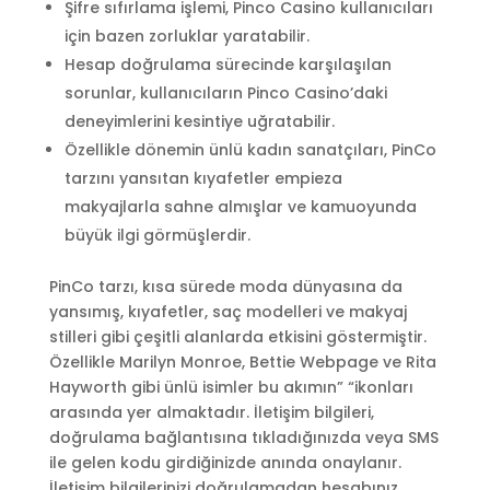
Şifre sıfırlama işlemi, Pinco Casino kullanıcıları
için bazen zorluklar yaratabilir.
Hesap doğrulama sürecinde karşılaşılan
sorunlar, kullanıcıların Pinco Casino’daki
deneyimlerini kesintiye uğratabilir.
Özellikle dönemin ünlü kadın sanatçıları, PinCo
tarzını yansıtan kıyafetler empieza
makyajlarla sahne almışlar ve kamuoyunda
büyük ilgi görmüşlerdir.
PinCo tarzı, kısa sürede moda dünyasına da
yansımış, kıyafetler, saç modelleri ve makyaj
stilleri gibi çeşitli alanlarda etkisini göstermiştir.
Özellikle Marilyn Monroe, Bettie Webpage ve Rita
Hayworth gibi ünlü isimler bu akımın” “ikonları
arasında yer almaktadır. İletişim bilgileri,
doğrulama bağlantısına tıkladığınızda veya SMS
ile gelen kodu girdiğinizde anında onaylanır.
İletişim bilgilerinizi doğrulamadan hesabınız