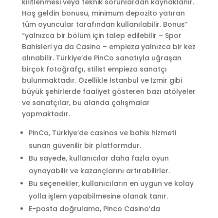
kilitlenmesi veya teknik sorunlardan kaynaklanır.
Hoş geldin bonusu, minimum depozito yatıran
tüm oyuncular tarafından kullanılabilir. Bonus”
“yalnızca bir bölüm için talep edilebilir – Spor
Bahisleri ya da Casino – empieza yalnızca bir kez
alınabilir. Türkiye’de PinCo sanatıyla uğraşan
birçok fotoğrafçı, stilist empieza sanatçı
bulunmaktadır. Özellikle İstanbul ve İzmir gibi
büyük şehirlerde faaliyet gösteren bazı atölyeler
ve sanatçılar, bu alanda çalışmalar
yapmaktadır.
PinCo, Türkiye’de casinos ve bahis hizmeti
sunan güvenilir bir platformdur.
Bu sayede, kullanıcılar daha fazla oyun
oynayabilir ve kazançlarını artırabilirler.
Bu seçenekler, kullanıcıların en uygun ve kolay
yolla işlem yapabilmesine olanak tanır.
E-posta doğrulama, Pinco Casino’da