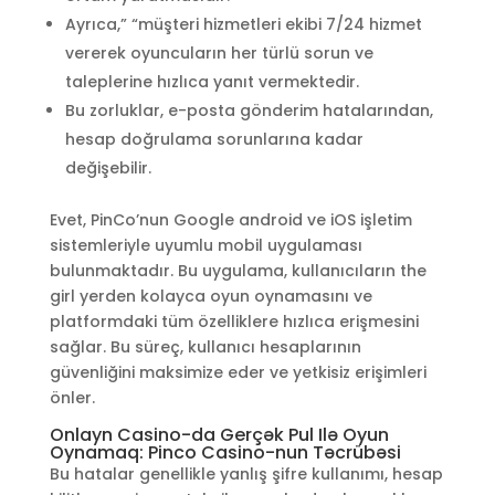
Ayrıca,” “müşteri hizmetleri ekibi 7/24 hizmet
vererek oyuncuların her türlü sorun ve
taleplerine hızlıca yanıt vermektedir.
Bu zorluklar, e-posta gönderim hatalarından,
hesap doğrulama sorunlarına kadar
değişebilir.
Evet, PinCo’nun Google android ve iOS işletim
sistemleriyle uyumlu mobil uygulaması
bulunmaktadır. Bu uygulama, kullanıcıların the
girl yerden kolayca oyun oynamasını ve
platformdaki tüm özelliklere hızlıca erişmesini
sağlar. Bu süreç, kullanıcı hesaplarının
güvenliğini maksimize eder ve yetkisiz erişimleri
önler.
Onlayn Casino-da Gerçək Pul Ilə Oyun
Oynamaq: Pinco Casino-nun Təcrübəsi
Bu hatalar genellikle yanlış şifre kullanımı, hesap