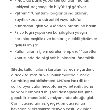
PINCO’da bahis yaparken sunulan “Bonus
Bakiyesi” seçeneği de büyük ilgi görüyor.
«Şifremi” “Unuttum» bağlantısına tıklayın,
kayıtlı e-posta adresinizi veya telefon
numaranızı girin ve «Gönder» butonuna basın.
Pinco login yaparken karşılaşılan yaygın
sorunlar çeşitlidir ve bunlar için etkili çözümler
geliştirilmiştir.
Kullanıcıların işlem süreleri empieza” “ücretler
konusunda da bilgi sahibi olmaları önemlidir.
Sitede, kullanıcıların kurulum sürecine yardımcı
olacak talimatlar weil bulunmaktadır. Pinco
Gambling establishment APK’sını indirdikten
sonra oyuncular hesaplarını yönetebilir, bahis
yapabilir empieza müşteri desteğiyle iletişime
geçebilir, masaüstü versiyonunda olduğu gibi.
Canlı casinolarımız, gerçek bir casinonun
heyecanını ekranınıza taşıyan çeşitli oyunlar