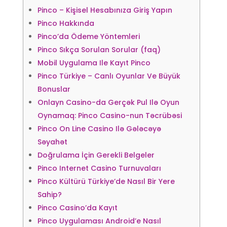
Pinco – Kişisel Hesabınıza Giriş Yapın
Pinco Hakkında
Pinco’da Ödeme Yöntemleri
Pinco Sıkça Sorulan Sorular (faq)
Mobil Uygulama Ile Kayıt Pinco
Pinco Türkiye – Canlı Oyunlar Ve Büyük
Bonuslar
Onlayn Casino-da Gerçək Pul Ilə Oyun
Oynamaq: Pinco Casino-nun Təcrübəsi
Pinco On Line Casino Ilə Gələcəyə
Səyahət
Doğrulama İçin Gerekli Belgeler
Pinco Internet Casino Turnuvaları
Pinco Kültürü Türkiye’de Nasıl Bir Yere
Sahip?
Pinco Casino’da Kayıt
Pinco Uygulaması Android’e Nasıl