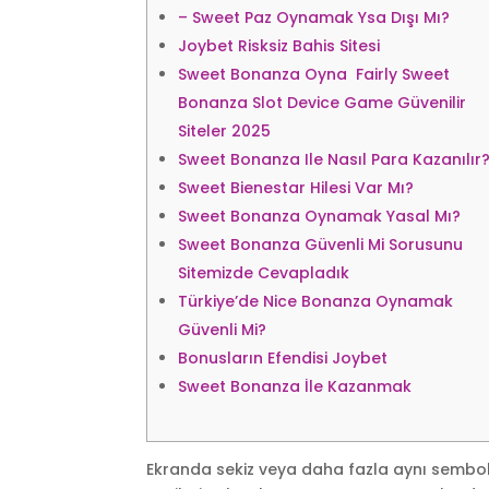
– Sweet Paz Oynamak Ysa Dışı Mı?
Joybet Risksiz Bahis Sitesi
Sweet Bonanza Oyna ️ Fairly Sweet
Bonanza Slot Device Game Güvenilir
Siteler 2025
Sweet Bonanza Ile Nasıl Para Kazanılır
Sweet Bienestar Hilesi Var Mı?
Sweet Bonanza Oynamak Yasal Mı?
Sweet Bonanza Güvenli Mi Sorusunu
Sitemizde Cevapladık
Türkiye’de Nice Bonanza Oynamak
Güvenli Mi?
Bonusların Efendisi Joybet
Sweet Bonanza İle Kazanmak
Ekranda sekiz veya daha fazla aynı sembol