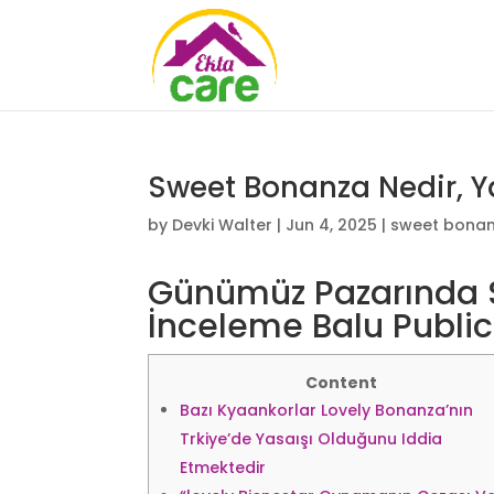
Sweet Bonanza Nedir, Y
by
Devki Walter
|
Jun 4, 2025
|
sweet bonan
Günümüz Pazarında S
İnceleme Balu Publi
Content
Bazı Kyaankorlar Lovely Bonanza’nın
Trkiye’de Yasaışı Olduğunu Iddia
Etmektedir