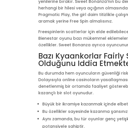
yenilerine bırakır. Sweet Bonanza‘nın bu de
herhangi bir hilesi veya açığının olmasında
Pragmatic Play, the girl daim titizlikle çalı
aramak yerine Free Spin almalısınız.
Freespinlerin scatterlar için elde edilebile
Bienestar oyunu bazı mükemmel eklemelere 
özellikler. Sweet Bonanza ayrıca oyuncunun k
Bazı Kyaankorlar Fairly
Olduğunu Iddia Etmekt
Bu durumda hem oyuncuların güvenliği risk
Dolayısıyla online casinoların yasallaşmas
denetlenmiş bir ortamda faaliyet gösterebi
kazançlı bir slot oyunudur.
Büyük bir ikramiye kazanmak içinde elbet
Bu özellikler sayesinde kazanma şansınızı 
Aynı zamanda, bu tür oyunlar genç yetişk
potansiyele sahiptir.