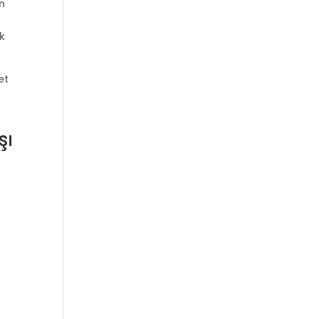
un
ık
et
s
şı
e