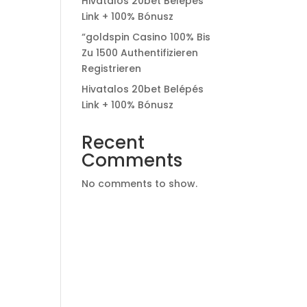
Hivatalos 20bet Belépés
Link + 100% Bónusz
“goldspin Casino 100% Bis
Zu 1500 Authentifizieren
Registrieren
Hivatalos 20bet Belépés
Link + 100% Bónusz
Recent
Comments
No comments to show.