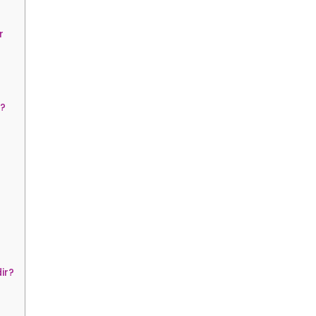
r
i?
ir?