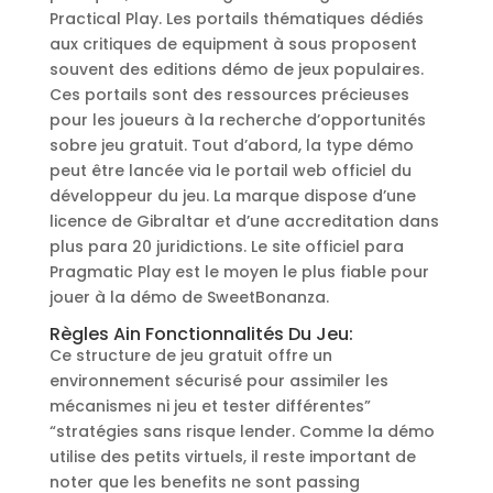
Practical Play. Les portails thématiques dédiés
aux critiques de equipment à sous proposent
souvent des editions démo de jeux populaires.
Ces portails sont des ressources précieuses
pour les joueurs à la recherche d’opportunités
sobre jeu gratuit. Tout d’abord, la type démo
peut être lancée via le portail web officiel du
développeur du jeu. La marque dispose d’une
licence de Gibraltar et d’une accreditation dans
plus para 20 juridictions. Le site officiel para
Pragmatic Play est le moyen le plus fiable pour
jouer à la démo de SweetBonanza.
Règles Ain Fonctionnalités Du Jeu:
Ce structure de jeu gratuit offre un
environnement sécurisé pour assimiler les
mécanismes ni jeu et tester différentes”
“stratégies sans risque lender. Comme la démo
utilise des petits virtuels, il reste important de
noter que les benefits ne sont passing