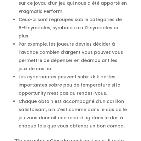
sur ce joyau d’un jeu qui nous a été apporté en
Pragmatic Perform.
Ceux-ci sont regroupés sobre catégories de
8-9 symboles, symboles ain 12 symboles ou
plus.
Par exemple, les joueurs devriez décider à
l’avance combien d’argent vous pouvez vous
permettre de dépenser en déambulant les
jeux de casino.
Les cybernautes peuvent subir kklk pertes
importantes sobre peu de temperature si la
opportunity n’est pas au rendez-vous.
Chaque obtain est accompagné d’un carillon
satisfaisant, ain c’est comme dans le cas où le
jeu vous donnait une recording dans le dos à
chaque fois que vous obtenez un bon combo.
“Douce aubaine” jeu de machine à sous, Il reste