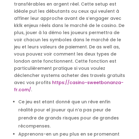
transférables en argent réel. Cette setup est
idéale put les débutants ou ceux qui veulent à
affiner leur approche avant de s’engager avec
kklk enjeux réels dans le marché de le casino. De
plus, jouer à la démo les joueurs permettra de
voir chacun les symboles dans le marché de le
jeu et leurs valeurs de paiement. De as well as,
vous pouvez voir comment les deux types de
london ante fonctionnent. Cette fonction est
particulièrement pratique si vous voulez
déclencher systems acheter des travels gratuits
avec vos profits
https://casino-sweetbonanza-
fr.com/
.
Ce jeu est etant donné que un rêve enfin
réalité pour el joueur qui n’a pas peur de
prendre de grands risques pour de grandes
récompenses.
Apprenons-en un peu plus en se promenant