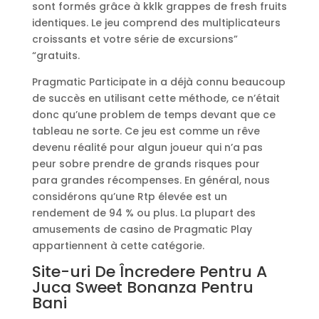
sont formés grâce à kklk grappes de fresh fruits
identiques. Le jeu comprend des multiplicateurs
croissants et votre série de excursions”
“gratuits.
Pragmatic Participate in a déjà connu beaucoup
de succès en utilisant cette méthode, ce n’était
donc qu’une problem de temps devant que ce
tableau ne sorte. Ce jeu est comme un rêve
devenu réalité pour algun joueur qui n’a pas
peur sobre prendre de grands risques pour
para grandes récompenses. En général, nous
considérons qu’une Rtp élevée est un
rendement de 94 % ou plus. La plupart des
amusements de casino de Pragmatic Play
appartiennent à cette catégorie.
Site-uri De Încredere Pentru A
Juca Sweet Bonanza Pentru
Bani