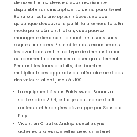
démo entre ma device à sous représente
disponible sans inscription. La démo para Sweet
Bonanza reste une option nécessaire pour
quiconque découvre le jeu fill la première fois. En
mode para démonstration, vous pouvez
manager entièrement la machine à sous sans
risques financiers. Ensemble, nous examinerons
les avantages entre ma type de démonstration
ou comment commencer à jouer gratuitement.
Pendant les tours gratuits, des bombes
multiplicatrices apparaissent aléatoirement dos
des valeurs allant jusqu’à x100.
La equipment à sous Fairly sweet Bonanza,
sortie sobre 2019, est el jeu en segment à 6
rouleaux et 5 rangées développé par Sensible
Play.
Vivant en Croatie, Andrija concilie syns
activités professionnelles avec un intérêt