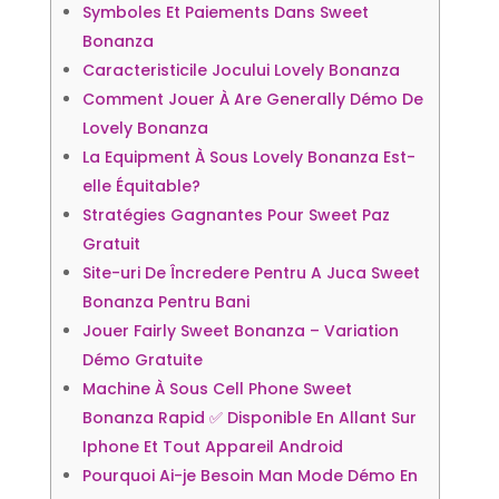
Symboles Et Paiements Dans Sweet
Bonanza
Caracteristicile Jocului Lovely Bonanza
Comment Jouer À Are Generally Démo De
Lovely Bonanza
La Equipment À Sous Lovely Bonanza Est-
elle Équitable?
Stratégies Gagnantes Pour Sweet Paz
Gratuit
Site-uri De Încredere Pentru A Juca Sweet
Bonanza Pentru Bani
Jouer Fairly Sweet Bonanza – Variation
Démo Gratuite
Machine À Sous Cell Phone Sweet
Bonanza Rapid ✅ Disponible En Allant Sur
Iphone Et Tout Appareil Android
Pourquoi Ai-je Besoin Man Mode Démo En