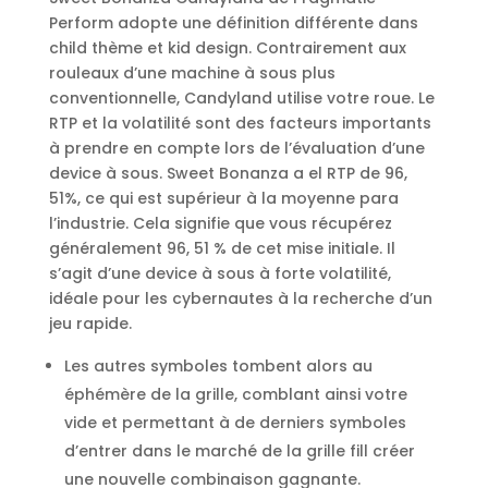
Perform adopte une définition différente dans
child thème et kid design. Contrairement aux
rouleaux d’une machine à sous plus
conventionnelle, Candyland utilise votre roue. Le
RTP et la volatilité sont des facteurs importants
à prendre en compte lors de l’évaluation d’une
device à sous. Sweet Bonanza a el RTP de 96,
51%, ce qui est supérieur à la moyenne para
l’industrie. Cela signifie que vous récupérez
généralement 96, 51 % de cet mise initiale. Il
s’agit d’une device à sous à forte volatilité,
idéale pour les cybernautes à la recherche d’un
jeu rapide.
Les autres symboles tombent alors au
éphémère de la grille, comblant ainsi votre
vide et permettant à de derniers symboles
d’entrer dans le marché de la grille fill créer
une nouvelle combinaison gagnante.