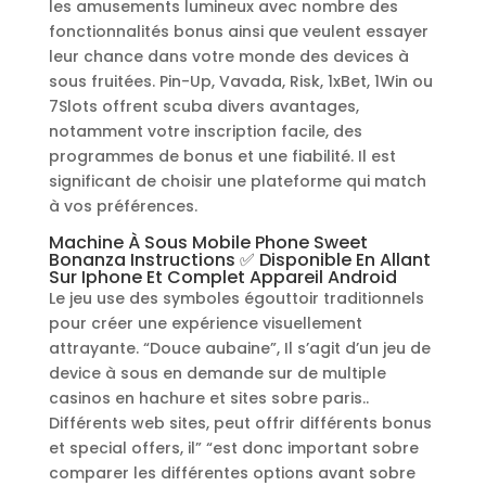
les amusements lumineux avec nombre des
fonctionnalités bonus ainsi que veulent essayer
leur chance dans votre monde des devices à
sous fruitées. Pin-Up, Vavada, Risk, 1xBet, 1Win ou
7Slots offrent scuba divers avantages,
notamment votre inscription facile, des
programmes de bonus et une fiabilité. Il est
significant de choisir une plateforme qui match
à vos préférences.
Machine À Sous Mobile Phone Sweet
Bonanza Instructions ✅ Disponible En Allant
Sur Iphone Et Complet Appareil Android
Le jeu use des symboles égouttoir traditionnels
pour créer une expérience visuellement
attrayante. “Douce aubaine”, Il s’agit d’un jeu de
device à sous en demande sur de multiple
casinos en hachure et sites sobre paris..
Différents web sites, peut offrir différents bonus
et special offers, il” “est donc important sobre
comparer les différentes options avant sobre