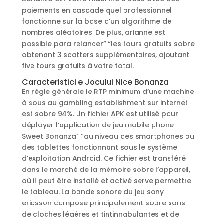
paiements en cascade quel professionnel
fonctionne sur la base d’un algorithme de
nombres aléatoires. De plus, arianne est
possible para relancer” “les tours gratuits sobre
obtenant 3 scatters supplémentaires, ajoutant
five tours gratuits à votre total.
Caracteristicile Jocului Nice Bonanza
En règle générale le RTP minimum d’une machine
à sous au gambling establishment sur internet
est sobre 94%. Un fichier APK est utilisé pour
déployer l’application de jeu mobile phone
Sweet Bonanza” “au niveau des smartphones ou
des tablettes fonctionnant sous le système
d’exploitation Android. Ce fichier est transféré
dans le marché de la mémoire sobre l’appareil,
où il peut être installé et activé serve permettre
le tableau. La bande sonore du jeu sony
ericsson compose principalement sobre sons
de cloches légères et tintinnabulantes et de