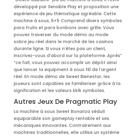
développé par Sensible Play et proposition une
expérience de jeu thématique agréable. Cette
machine à sous, 6×5 Comprend divers symboles
para fruits et para bonbons avec grille. Vous
pouvez traverser du mode démo au mode
sobre jeu réel dans le marché de les casinos
durante ligne. Si vous n’êtes pas un client,
inscrivez-vous d’abord sur la plateforme. Après”
“ce fait, vous pouvez accomplir un dépôt ainsi
que lancer la equipment à sous fill de l’argent
réel. En mode démo de Sweet Bienestar, les
joueurs sont capables se familiariser grâce à la
signification et les valeurs kklk symboles.
Autres Jeux De Pragmatic Play
La machine à sous Sweet Bonanza séduit
equiparable son gameplay rentable et ses
mécaniques innovantes. Contrairement aux
machines traditionnelles, elle utilise un système